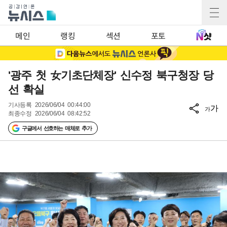
메인
랭킹
섹션
포토
'광주 첫 女기초단체장' 신수정 북구청장 당
선 확실
기사등록
2026/06/04 00:44:00
가
가
최종수정
2026/06/04 08:42:52
구글에서 선호하는 매체로 추가