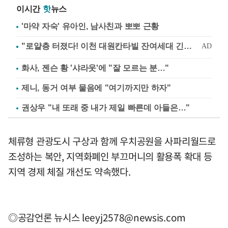
이시간
핫
뉴스
'마약 자숙' 유아인, 남사친과 뽀뽀 근황
화사, 젠슨 황 '샤라웃'에 "잘 모르는 분…"
제니, 동거 여부 물음에 "여기까지만 하자"
권상우 "내 또래 중 내가 제일 빠른데 아들은…"
체류형 관광도시 구상과 함께 우치공원을 사파리월드로
조성하는 복안, 지역화폐인 부끄머니의 활용폭 확대 등
지역 경제 체질 개선도 약속했다.
◎공감언론 뉴시스
leeyj2578@newsis.com