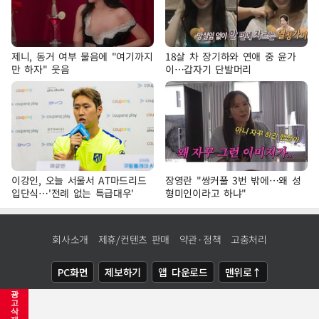
제니, 동거 여부 물음에 "여기까지
18살 차 장기하와 연애 중 윤가
만 하자" 웃음
이…갑자기 단발머리
이강인, 오늘 서울서 AT마드리드
장영란 "쌍커풀 3번 밖에…왜 성
입단식…'전례 없는 특급대우'
형미인이라고 하냐"
회사소개
제휴/컨텐츠 판매
약관·정책
고충처리
PC화면
제보하기
앱 다운로드
맨위로↑
광
COPYRIGHTⓒ
NEWSIS
ALL RIGHTS RESERVED.
고
삭