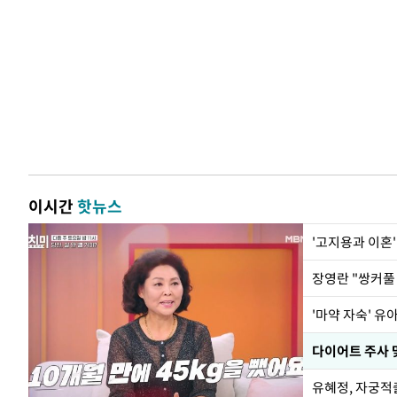
이시간
핫뉴스
'고지용과 이혼'
'마약 자숙' 유
유혜정, 자궁적