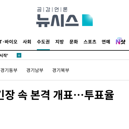
발로 부상
되길"
IT·바이오
사회
수도권
지방
문화
스포츠
연예
시작'
승리…정청래
경기동부
경기남부
경기북부
청래
청래 승리
7%·정청래
 긴장 속 본격 개표…투표율
2%·김민석
0.30%
 차에 첫
'