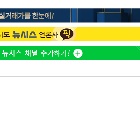
한정수 "황정민 선배만 피
1
해…떳떳하면 신분 공개하
0.30%
LAFC 손흥민, 리그스컵 
2
 차에 첫
격…득점포 재가동 도전
'
이강인, 오늘 서울서 AT
3
(종합)
식…'전례 없는 특급대우'
제니, 동거 여부 물음에 
4
대우'
웃음
'온도차'
'여긴 20도, 저긴 50도
5
폭염 저감시설 '온도차'
 밝혀
발로 부상
사우디 남서부 아람코 자
6
손흥민, 68분 뛰고 2경기 
7
카에 1-0 승리(종합)