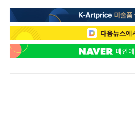
46.35%
-21173초 전 >
[속보]與 당대표 경선, 강원 권리당원 투표 김민석 승리…5
득표
-19091초 전 >
"일본축구협회, 대한축구협회 성 접대 의혹 심판 조사"
-11733초 전 >
[속보]장은수, KLPGA 제주삼다수 역전 우승…데뷔 10년
정상
-7098초 전 >
"얼마나 더웠으면"…안동 물길공원서 헤엄친 구렁이 '소동
-7025초 전 >
손흥민, 68분 뛰고 2경기 침묵…LAFC, 톨루카에 1-0 승리
-6297초 전 >
'2경기 연속 침묵' 손흥민, 톨루카전 68분만 뛰고 슈팅 0개
-5049초 전 >
이강인, 오늘 서울서 AT마드리드 입단식…'전례 없는 특급
2시간 전 >
'여긴 20도, 저긴 50도'…열화상 카메라로 본 폭염 저감시설 
2시간 전 >
콜롬비아 신임 우파 대통령 취임 하루만에 차량폭탄 폭발 사건
4시간 전 >
튀르키예 외무장관, "메카 3국 방위협정은 이란이 목표 아냐 "
4시간 전 >
이군이 불법 군시설 건설한 레바논 남부에서 레바논군 3명 폭