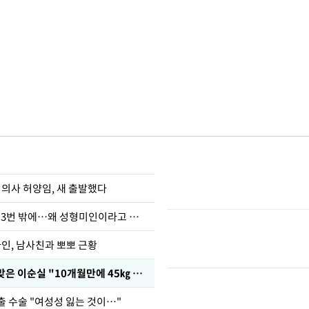
 의사 허양임, 새 출발했다
장영란 "쌍커풀 3번 밖에…왜 성형미인이라고 하냐"
아인, 남사친과 뽀뽀 근황
다이어트 주사 맞은 이순실 "10개월만에 45㎏ 감량"
출 수술 "여성성 잃는 것이…"