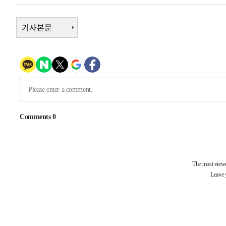
-7025초 전 >
손흥민, 68분 뛰고 2경기 침묵…LAFC, 톨루카에 1-0 승리
-6297초 전 >
기사본문
'2경기 연속 침묵' 손흥민, 톨루카전 68분만 뛰고 슈팅 0개
-5049초 전 >
이강인, 오늘 서울서 AT마드리드 입단식…'전례 없는 특급
2시간 전 >
'여긴 20도, 저긴 50도'…열화상 카메라로 본 폭염 저감시설 
2시간 전 >
콜롬비아 신임 우파 대통령 취임 하루만에 차량폭탄 폭발 사건
4시간 전 >
튀르키예 외무장관, "메카 3국 방위협정은 이란이 목표 아냐 "
4시간 전 >
이군이 불법 군시설 건설한 레바논 남부에서 레바논군 3명 폭
-30925초 전 >
네타냐후, 트럼프의 가자 평화 2차 15개조 평화안 '거부'
-27521초 전 >
이강인 ATM 입단식에 '상암벌 들썩'…"세계적인 선수 
-26517초 전 >
태풍 돌핀, 중 저장성 타이저우시 해안에 상륙 (1보)
-23863초 전 >
AT마드리드 데뷔 앞둔 이강인, 맨시티전 선발 대신 '벤치 
-22493초 전 >
[속보]與 강원·TK 당원투표 합산 김민석 48.54%로 
44.40%
-21827초 전 >
與 강원·TK 당원투표 합산 김민석 46.01%로 승리…정
44.53%
-21667초 전 >
[속보]與전대 권리당원투표…강원·경북 김민석, 대구 정
-21474초 전 >
[속보]與 당대표 경선, 경북 권리당원 투표 김민석 47.3
45.71%
-21376초 전 >
[속보]與 당대표 경선, 대구 권리당원 투표 정청래 47.8