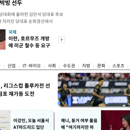
 박빙 선두
전당대회에 출마한 김민석 당대표 후보
서 치러진 당대표 순회경선에서
표)를 얻어 상대 경쟁주자인 정청래 후보
국제
경제
) 차로 제치고 1위를 차지했다. 전날 제주
이란, 호르무즈 개방
세제·토허제 엇
서도 김 후보가 앞섰다. 이에 따라 누
에 미군 철수 등 요구
자…실거주 유예 
에서도 김 후보(46.01%)가
장 검토
융
산업
IT·바이오
사회
수도권
지방
문화
스포츠
민, 리그스컵 톨루카전 선
점포 재가동 도전
이강인, 오늘 서울서
제니, 동거 여부 물음
AT마드리드 입단
에 "여기까지만 하