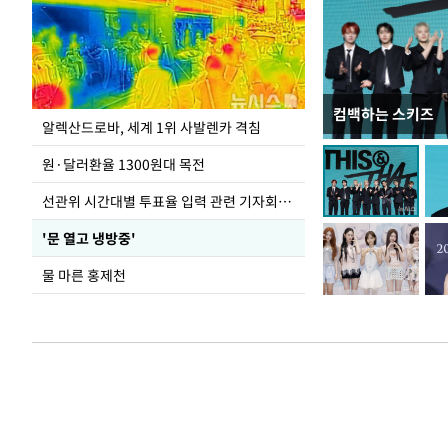
컴백하는 스키즈
극한 폭염에 바닥
알렉산드로바, 세계 1위 사발렌카 격침
도
원·달러환율 1300원대 목전
선관위 시간대별 투표율 입력 관련 기자회견하는 주진우 의원
'문 열고 냉방중'
물 마른 홍제천