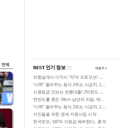
금융
박
변동성 커진 코스
연
피…거래대금 올해
최저
연예