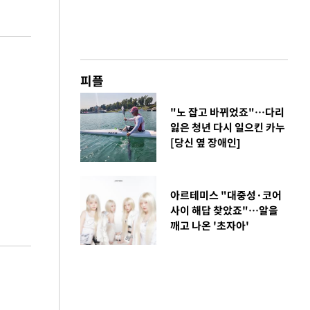
피플
"노 잡고 바뀌었죠"…다리
잃은 청년 다시 일으킨 카누
[당신 옆 장애인]
아르테미스 "대중성·코어
사이 해답 찾았죠"…알을
깨고 나온 '초자아'