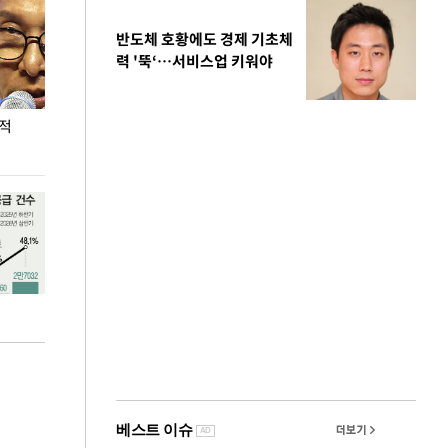
반도체 호황에도 경제 기초체
력 '뚝‘…서비스업 키워야
누적
용산·강남·서초 유휴부지까지…세제 이은 '영끌'
폭염 속 주말 풍
공급대책 윤곽