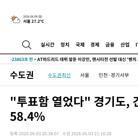
2026.08.09 (일)
서울 27.2℃
4시간 전 >
이군이 불법 군시설 건설한 레바논 남부에서 레바논군 3명 폭
-30925초 전 >
네타냐후, 트럼프의 가자 평화 2차 15개조 평화안 '거부'
-27521초 전 >
이강인 ATM 입단식에 '상암벌 들썩'…"세계적인 선수 
실시간
정치
국제
경제
금융
산업
-26517초 전 >
태풍 돌핀, 중 저장성 타이저우시 해안에 상륙 (1보)
-23863초 전 >
AT마드리드 데뷔 앞둔 이강인, 맨시티전 선발 대신 '벤치 
-22493초 전 >
[속보]與 강원·TK 당원투표 합산 김민석 48.54%로 
수도권
수도권최신
서울
인천·경기서부
44.40%
-21827초 전 >
與 강원·TK 당원투표 합산 김민석 46.01%로 승리…정
44.53%
-21667초 전 >
[속보]與전대 권리당원투표…강원·경북 김민석, 대구 정
-21474초 전 >
[속보]與 당대표 경선, 경북 권리당원 투표 김민석 47.3
"투표함 열었다" 경기도,
45.71%
-21376초 전 >
[속보]與 당대표 경선, 대구 권리당원 투표 정청래 47.8
46.35%
58.4%
-21173초 전 >
[속보]與 당대표 경선, 강원 권리당원 투표 김민석 승리…5
득표
-19091초 전 >
"일본축구협회, 대한축구협회 성 접대 의혹 심판 조사"
-11733초 전 >
[속보]장은수, KLPGA 제주삼다수 역전 우승…데뷔 10년
등록 2026.06.03 20:38:07
수정 2026.06.03 21:16:28
정상
-7098초 전 >
"얼마나 더웠으면"…안동 물길공원서 헤엄친 구렁이 '소동