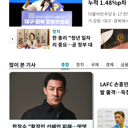
누적 1.48%p차
더불어민주당 8·17 
가 강원·대구·경북에
48.54%(1만8977
정치
를 1622표(4.14%p
만 피
한 총리 "청년 일자
·인천 권리당원 투표에
리 중요…곧 정부 대
적 합산(가중치 미반영)
공개
책"
많이 본 기사
종합
정치
국제
경제
금
LAFC 손흥
발 출격…득
한정수 "황정민 선배만 피해…떳떳