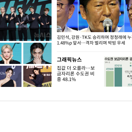
 드러난 홍제천…물고기 떼죽음
김민석, 강원·TK도 승리하며 정청래에 
1.48%p 앞서…격차 벌리며 박빙 우세
그래픽뉴스
집값 더 오를라…보
금자리론 수도권 비
중 48.1%