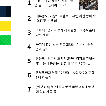
작년 국내선 항공기 지연 7만
1
1
라"
건 넘어…진에어 '최다'
톨루카전 선발 출
에투알도, 거장도 서울로…유럽 예산 한파 속
2
2
'역전'된 K-발레
마드리드 입단
추미애 "경기도 부자 착시현상…이중모순에
3
3
갇힌 재정"
"여기까지만 하자"
폭염에 한강 원수 최고 29도…서울시, 수질
4
4
관리 강화
'…열화상 카메라로 본
장동혁 "민주당 도지사 8년에 경기도 거덜…
5
5
李 다음 대통령은 '빈껍데기' 물려받을 것"
잔 정유시설서 화재
온열질환자 누적 3237명…사망자 2명 포함
6
6
131명 늘어
침묵…LAFC, 톨루
[화성소식]읍·면지역 방학 돌봄교실 초등생
7
7
에 점심 제공 등