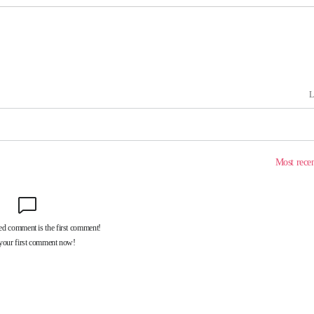
(종합)
대우'
'온도차'
 밝혀
발로 부상
되길"
시작'
승리…정청래
청래
청래 승리
7%·정청래
2%·김민석