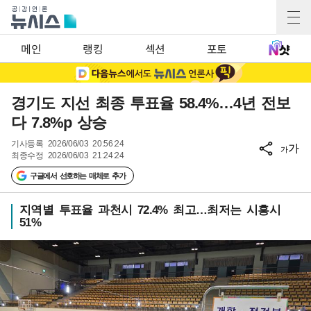
메인
랭킹
섹션
포토
경기도 지선 최종 투표율 58.4%…4년 전보
다 7.8%p 상승
기사등록
2026/06/03 20:56:24
가
가
최종수정
2026/06/03 21:24:24
구글에서 선호하는 매체로 추가
지역별 투표율 과천시 72.4% 최고…최저는 시흥시
51%