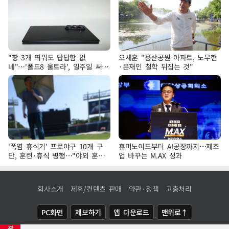
"창 3개 띄워도 답답함 없
오세훈 "용산공원 아파트, 노무현
네"…'폴드8 울트라', 일주일 써보
·문재인 철학 뒤집는 것"
니
'폭염 휴식기' 프로야구 10개 구
휴머노이드부터 AI공장까지…제조
단, 훈련·휴식 병행…"야외 훈련
업 바꾸는 M.AX 성과
해도 안전 최우선"
회사소개
제휴/컨텐츠 판매
약관·정책
고충처리
PC화면
제보하기
앱 다운로드
맨위로↑
광