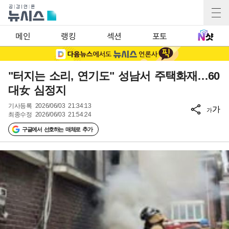
메인
랭킹
섹션
포토
"터지는 소리, 연기도" 성남서 주택화재…60
대女 심정지
기사등록
2026/06/03 21:34:13
가
가
최종수정
2026/06/03 21:54:24
구글에서 선호하는 매체로 추가