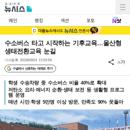
메인
랭킹
섹션
포토
수소버스 타고 시작하는 기후교육…울산형
생태전환교육 눈길
기사등록
2026/06/04 15:50:56
가
가
구글에서 선호하는 매체로 추가
학생 수송차량 중 수소버스 비율 40%로 확대
저탄소 요리·에너지 순환·생태 보전 등 생활형 프로그
램 운영
매년 시민·학생 5만명 이상 방문, 만족도 90% 웃돌아