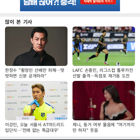
많이 본 기사
한정수 "황정민 선배만 피해…떳
LAFC 손흥민, 리그스컵 톨루카전
떳하면 신분 공개하라"
선발 출격…득점포 재가동 도전
이강인, 오늘 서울서 AT마드리드
제니, 동거 여부 물음에 "여기까지
입단식…'전례 없는 특급대우'
만 하자" 웃음