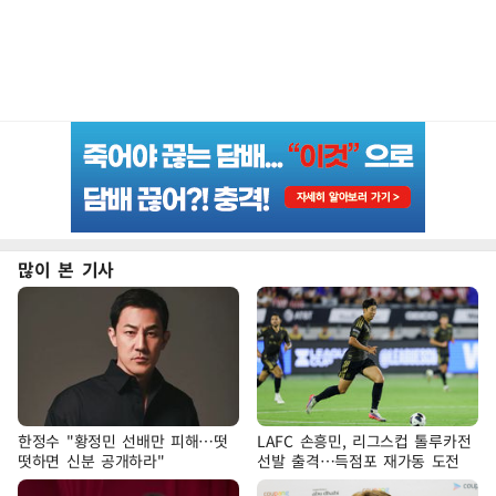
많이 본 기사
한정수 "황정민 선배만 피해…떳
LAFC 손흥민, 리그스컵 톨루카전
떳하면 신분 공개하라"
선발 출격…득점포 재가동 도전