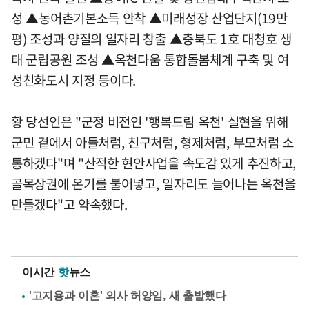
성 ▲농어촌기본소득 안착 ▲미래성장 산업단지(19만
평) 조성과 양질의 일자리 창출 ▲충북도 1호 대청호 생
태 군립공원 조성 ▲옥천다움 통합돌봄체계 구축 및 여
성친화도시 지정 등이다.
황 당선인은 "군정 비전인 '행복드림 옥천' 실현을 위해
군민 곁에서 아들처럼, 친구처럼, 형제처럼, 부모처럼 소
통하겠다"며 "산적한 현안사업을 속도감 있게 추진하고,
골목상권에 온기를 불어넣고, 일자리도 늘어나는 옥천을
만들겠다"고 약속했다.
이시간
핫
뉴스
'고지용과 이혼' 의사 허양임, 새 출발했다