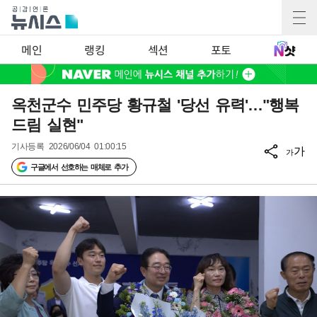
메인
랭킹
섹션
포토
옥천군수 민주당 황규철 '당선 유력'…"행복
드림 실현"
기사등록
2026/06/04 01:00:15
가
가
구글에서 선호하는 매체로 추가