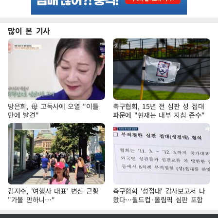
많이 본 기사
방은희, 母 고독사에 오열 "이틀
축구협회, 15년 전 심판 성 접대
만에 발견"
파문에 "현재는 내부 지침 준수"
김지수, '여행사 대표' 변신 근황
축구협회 '성접대' 감사보고서 나
"가볼 만하니…"
왔다…월드컵·올림픽 심판 포함