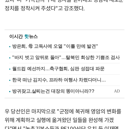
정치를 정착시켜 주셨다"고 강조했다.
이시간
핫
뉴스
방은희, 母 고독사에 오열 "이틀 만에 발견"
"바지 벗고 앞뒤로 돌아"…탈북민 회상한 기쁨조 검사
월드컵 예선까지…축구협회, 심판 성접대 파문
한국 떠난 김지수, 프라하 여행사 차렸다더니…
우 당선인은 마지막으로 "군정에 복귀해 영암의 변화를
위해 계획하고 실행에 옮겨왔던 일들을 완성해 가겠
다"면서 "농촌기본소득과 RE100산단 유치 등 이재명