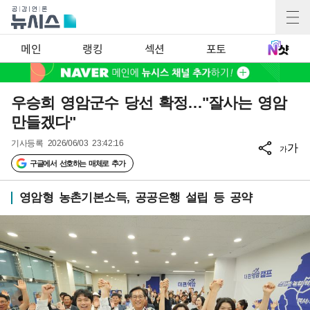
메인
랭킹
섹션
포토
우승희 영암군수 당선 확정…"잘사는 영암
만들겠다"
기사등록
2026/06/03 23:42:16
가
가
구글에서 선호하는 매체로 추가
영암형 농촌기본소득, 공공은행 설립 등 공약