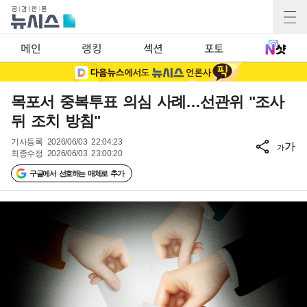
메인
랭킹
섹션
포토
목포서 중복투표 의심 사례…선관위 "조사
뒤 조치 방침"
기사등록
2026/06/03 22:04:23
가
가
최종수정
2026/06/03 23:00:20
구글에서 선호하는 매체로 추가