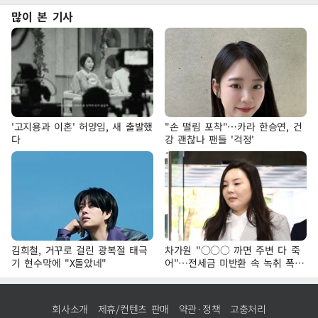
많이 본 기사
'고지용과 이혼' 허양임, 새 출발했
"손 떨림 포착"…카라 한승연, 건
다
강 괜찮나 팬들 '걱정'
김희철, 거꾸로 걸린 광복절 태극
차가원 "○○○ 까면 주변 다 죽
기 현수막에 "X돌았네"
어"…전세금 미반환 속 녹취 폭로
파장
회사소개
제휴/컨텐츠 판매
약관·정책
고충처리