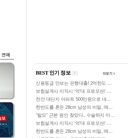
금융
똘한
코스닥 살아나자
아파
ETF 날았다…수익률
상위권 휩쓸어
연예