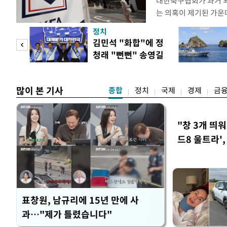
대한축구협회가 과거 
는 의혹이 제기된 가운
도하면서 파장이 커지고 
정치
광부가 2016년 작성
 사업
김민석 "화합"에 정
2011년 3월부터 20
청래 "뻔뻔" 송영길
에 참여한 외국인 심판
은 연임 직격
고
많이 본 기사
종합
정치
국제
경제
금
"창 3개 띄
드8 울트라'
표창원, 남규리에 15년 만에 사
과…"제가 틀렸습니다"