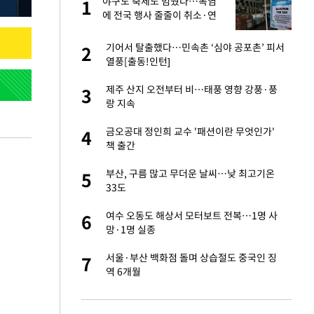
에
야구도 축제도 멈췄다…폭염
1
1
에 전국 행사 줄줄이 취소·연
기
네"…'폴드8 울트
기어서 탈출했다…민속촌 ‘심야 공포촌’ 피서
2
2
열풍[출동!인턴]
고서 기아차 덕에
제주 산지 오전부터 비…태풍 영향 강풍·풍
3
3
랑 지속
S&P 0.6% 나스
금오공대 정인희 교수 '패션이란 무엇인가'
4
4
책 출간
 노무현·문재인 철
부산, 구름 많고 무더운 날씨…낮 최고기온
5
5
33도
승환·니퍼트가 콕
여수 오동도 해상서 모터보트 전복…1명 사
6
6
망·1명 실종
차…가상자산 거래소
서울·부산 백화점 돌며 상습절도 중국인 징
7
7
역 6개월