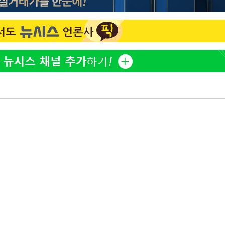
표창원, 남규리에 15년 만
1
사과…"제가 틀렸습니다"
"창 3개 띄워도 답답함 없
2
라', 일주일 써보니
英유명 여배우, 큰 교통사
3
살았다
[속보]뉴욕증시 상승 마감…
4
닥 1.3%↑
오세훈 "용산공원 아파트,
5
학 뒤집는 것"
김도영·곽빈·안현민…오
6
집은 차기 메이저리거
美, 이란 자금 옥죄기 박
7
·환전소 제재