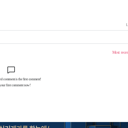
삼겠다"
안겨드려 죄