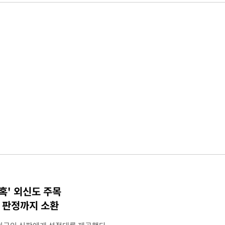
혹' 외신도 주목
컵 판정까지 소환