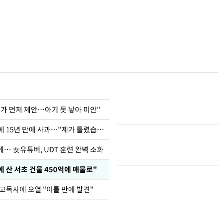
내가 먼저 제안…아기 못 낳아 미안"
표창원, 남규리에 15년 만에 사과…"제가 틀렸습니다"
… 女유튜버, UDT 훈련 완벽 소화
에 산 서초 건물 450억에 매물로"
 고독사에 오열 "이틀 만에 발견"