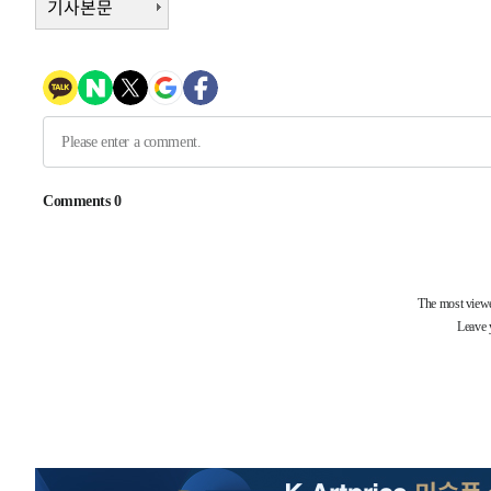
기사본문
주 날씨]
-17354초 전 >
축구협회 "압수수색·성접대 논란 사과…쇄신의 기회로 
-15871초 전 >
[속보]'압수수색·성접대 논란' 축구협회 "실망과 걱정 
송"
-4492초 전 >
'최고 37도' 폭염 지속…강원동해안 최대 150㎜ 비
39분 전 >
[속보]뉴욕증시 상승 마감…S&P 0.6% 나스닥 1.3%↑