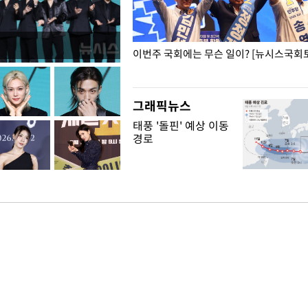
폭력 피해자에 위로·사과…"국가
이번주 국회에는 무슨 일이? [뉴시스국회토
"
그래픽뉴스
태풍 '돌핀' 예상 이동
경로