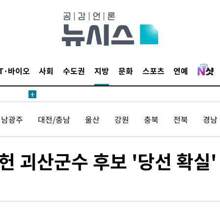
견
IT·바이오
사회
수도권
지방
문화
스포츠
연예
 계속[다음
삼겠다"
전남광주
대전/충남
울산
강원
충북
전북
경남
안겨드려 죄
 괴산군수 후보 '당선 확실'
견
 계속[다음