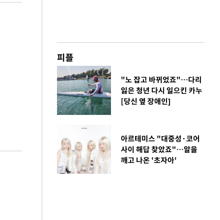
피플
"노 잡고 바뀌었죠"…다리
잃은 청년 다시 일으킨 카누
[당신 옆 장애인]
아르테미스 "대중성·코어
사이 해답 찾았죠"…알을
깨고 나온 '초자아'