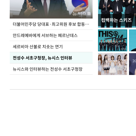
컴백하는 스키즈
이 대통령, 국가
더불어민주당 당대표·최고위원 후보 합동연설회
가 책임지고 치유
안드레예바에게 서브하는 페르난데스
세르비아 산불로 치솟는 연기
전성수 서초구청장, 뉴시스 인터뷰
뉴시스와 인터뷰하는 전성수 서초구청장