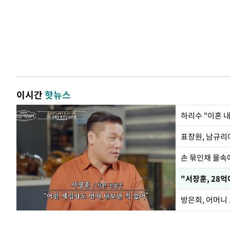
이시간
핫뉴스
하리수 "이혼 
손 묶인채 물속에
"서장훈, 28억
방은희, 어머니