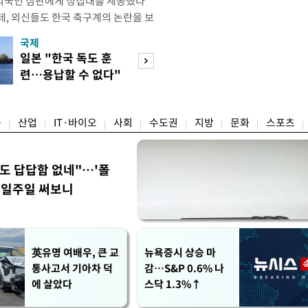
외국인 심판에게 성접대를 제공했다
데, 외신들도 한국 축구계의 논란을 보
있다. 지난 6일 JTBC는 문화체육관
국제
경제
한 감사보고서를 바탕으로 축구협회가
일본 "한국 독도 훈
절세 찾아 '덜 똘
12년 3월까지 1년 동안 국가대표팀 경기
련…용납할 수 없다"
한 채'…30억↓ 
들에게 성접대를 한 정황이 드러났다
항의
트 눈길
융
산업
IT·바이오
사회
수도권
지방
문화
스포츠
워도 답답함 없네"…'폴
, 일주일 써보니
英유명 여배우, 큰 교
뉴욕증시 상승 마
통사고서 기아차 덕
감…S&P 0.6% 나
에 살았다
스닥 1.3%↑