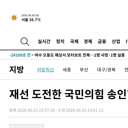
39분 전 >
[속보]뉴욕증시 상승 마감…S&P 0.6% 나스닥 1.3%↑
2026.08.08 (토)
서울 36.7℃
-29489초 전 >
백운산서 80년근 천종산삼 9뿌리 발견…감정가 1.3억원
-27199초 전 >
선재도서 해루질 나섰다 실종 60대, 닷새 만에 숨진 채 발
-24733초 전 >
남자 농구, 나고야 아시안게임서 '홈팀' 일본과 한일전
실시간
정치
국제
경제
금융
산업
-24109초 전 >
여수 오동도 해상서 모터보트 전복…1명 사망·1명 실종
-20336초 전 >
극한폭염 한풀 꺾이지만…'낮 최고 35도' 무더위, 열대야
주 날씨]
-17354초 전 >
축구협회 "압수수색·성접대 논란 사과…쇄신의 기회로 
지방
지방최신
세종
부산
대구/경북
-15871초 전 >
[속보]'압수수색·성접대 논란' 축구협회 "실망과 걱정 
송"
-4492초 전 >
'최고 37도' 폭염 지속…강원동해안 최대 150㎜ 비
39분 전 >
[속보]뉴욕증시 상승 마감…S&P 0.6% 나스닥 1.3%↑
재선 도전한 국민의힘 송인헌
-29489초 전 >
백운산서 80년근 천종산삼 9뿌리 발견…감정가 1.3억원
-27199초 전 >
선재도서 해루질 나섰다 실종 60대, 닷새 만에 숨진 채 발
등록 2026.06.03 22:57:26
수정 2026.06.03 23:01:13
-24733초 전 >
남자 농구, 나고야 아시안게임서 '홈팀' 일본과 한일전
-24109초 전 >
여수 오동도 해상서 모터보트 전복…1명 사망·1명 실종
-20336초 전 >
극한폭염 한풀 꺾이지만…'낮 최고 35도' 무더위, 열대야