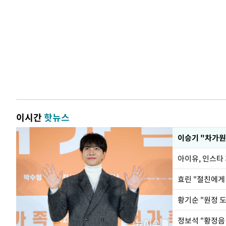
이시간
핫뉴스
아이유, 인스타
효린 "절친에게
황기순 "원정 