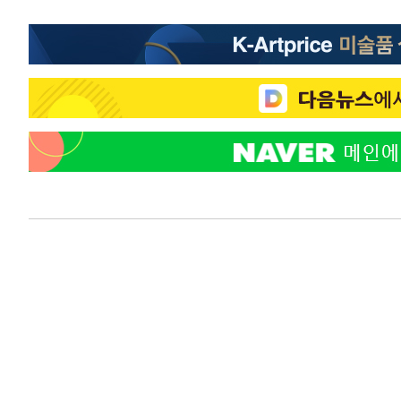
-21946초 전 >
[속보]원·달러 환율, 0.7원 내린 1423.8원 마감
-19545초 전 >
"여기 떨어졌다"…다누리, 스페이스X 로켓 달 충돌 흔적
-16590초 전 >
손흥민, 5경기 연속골 실패…LAFC는 승부차기 끝 과달
-9191초 전 >
내일까지 39도 '펄펄'…기상청 "태풍 지나며 폭염 잠시 꺾
-8828초 전 >
트럼프, 한국계 진보 주지사 후보 맹공…"공산주의가 최대
-8806초 전 >
"美간섭에 합의 지연"…트럼프, '이란 호르무즈 통제권' 
-5326초 전 >
[속보]산업장관 "李정부, 원전 반대 안해…안정 전력 위해
-4023초 전 >
[속보]경찰, '홍명보 선임 논란' 대한축구협회·축구회관 