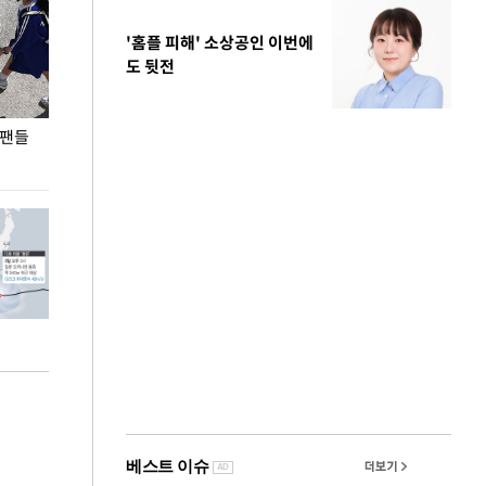
'홈플 피해' 소상공인 이번에
도 뒷전
 팬들
이 대통령, '청년 대책 속도 높여야…폭염 문제도
입추 코앞인데 전
총력 대응'