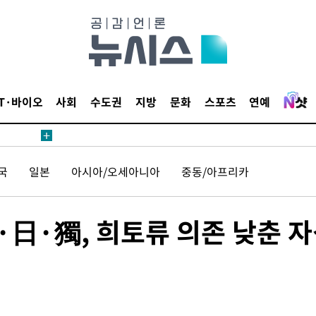
태세 강
IT·바이오
사회
수도권
지방
문화
스포츠
연예
어"
·당황'
국
일본
아시아/오세아니아
중동/아프리카
'
 혐의
日·獨, 희토류 의존 낮춘 
감
 포착
라하라 격파
인다"