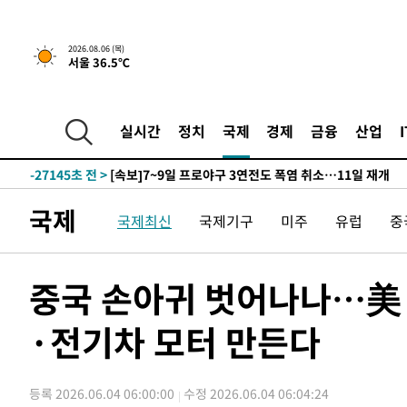
-30206초 전 >
[속보]합참 "北 발사체는 단거리탄도미사일…감시·경계
화"
-29954초 전 >
日방위성, 北이 동해로 쏜 발사체는 탄도미사일 가능성
2026.08.06 (목)
서울 36.5℃
-28384초 전 >
[속보] SKT, 에이닷 서비스 장애 발생…"원인 파악 중"
-27790초 전 >
[속보]합참 "북, 동해상으로 미상 발사체 발사"
-27186초 전 >
'낮 최고 39도' 불볕더위…한밤 열대야도 계속[내일날씨]
실시간
정치
국제
경제
금융
산업
-27145초 전 >
[속보]7~9일 프로야구 3연전도 폭염 취소…11일 재개
-26807초 전 >
"韓 외환시장 개입 관측 배경엔 美의 대한국 무역적자 있
-26634초 전 >
'월드컵 탈락 후폭풍' 축구협회…초유의 압수수색에 '충격
국제
국제최신
국제기구
미주
유럽
중
-26474초 전 >
서울 낮 37.9도, 올여름 최고치 경신…영등포 순간 '40도
-26036초 전 >
[속보]종합특검, 대검 추가 압수수색…내란 중요임무종사
-22131초 전 >
[속보]코스닥, 800p 회복…0.26% 오른 801.67 마감
중국 손아귀 벗어나나…美·
-22061초 전 >
[속보]코스피, 301.88포인트(4.58%) 내린 6296.38 마
·전기차 모터 만든다
-21926초 전 >
[속보]원·달러 환율, 0.7원 내린 1423.8원 마감
-19525초 전 >
"여기 떨어졌다"…다누리, 스페이스X 로켓 달 충돌 흔적
-16570초 전 >
손흥민, 5경기 연속골 실패…LAFC는 승부차기 끝 과달
등록 2026.06.04 06:00:00
수정 2026.06.04 06:04:24
-9171초 전 >
내일까지 39도 '펄펄'…기상청 "태풍 지나며 폭염 잠시 꺾