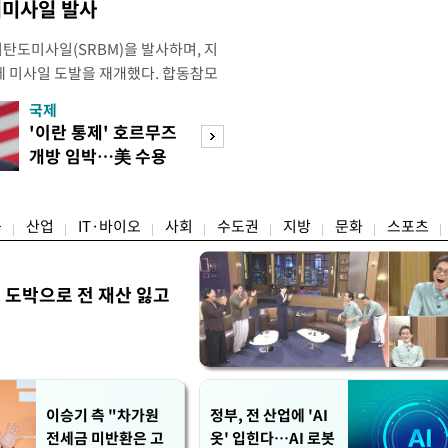
리미사일 발사
리탄도미사일(SRBM)을 발사하며, 지
만에 미사일 도발을 재개했다. 합동참모
 6일 오후 5시께 북한 원산 일대에
국제
경제
단거리 탄도미사일을 포착했다. 이날
'이란 통제' 호르무즈
강남 초고가 겨냥
 발사했는지는 아직 확인되지 않고 있
개방 임박…美 수용
제개편…전월세 
미사일의 정확한 제원과 사거
할까
탄' 우려
융
산업
IT·바이오
사회
수도권
지방
문화
스포츠
 도박으로 전 재산 잃고
"
이승기 측 "차가원
정부, 전 산업에 'AI
전세금 미반환은 고
옷' 입힌다…AI 로봇