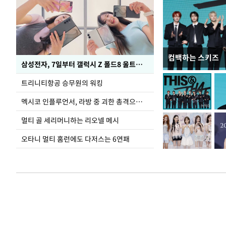
컴백하는 스키즈
입추 하루 앞둔 
삼성전자, 7일부터 갤럭시 Z 폴드8 울트라·폴드8·플립8 출시
폭염
트리니티항공 승무원의 워킹
멕시코 인플루언서, 라방 중 괴한 총격으로 사망
멀티 골 세리머니하는 리오넬 메시
오타니 멀티 홈런에도 다저스는 6연패