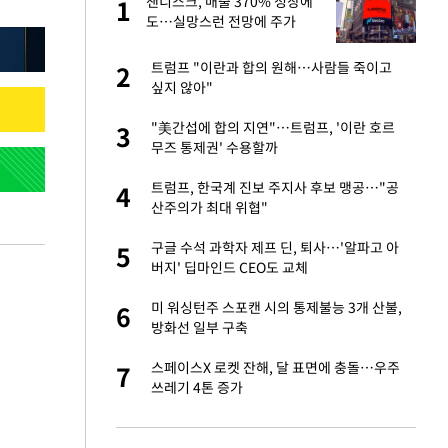
글
샌디스크, 매출 370% 성장에
1
1
도…실망스런 전망에 주가
5%↓
 재산 잃고 필리핀
트럼프 "이란과 합의 원해…사람들 죽이고
2
2
싶지 않아"
 미반환은 고도의
"美간섭에 합의 지연"…트럼프, '이란 호르
3
3
무즈 통제권' 수용할까
입힌다…AI 로봇 연
트럼프, 한국계 진보 주지사 후보 맹공…"공
4
4
산주의가 최대 위협"
이 안 된다"
구글 수석 과학자 제프 딘, 퇴사…'알파고 아
5
5
버지' 딥마인드 CEO도 교체
"짝짝이 눈 탈출"
미 워싱턴주 스포캔 시의 통제불능 3개 산불,
6
6
방화선 일부 구축
인간들이 이 꼴 만
스페이스X 로켓 잔해, 달 표면에 충돌…우주
7
7
격한 반응
쓰레기 4톤 증가