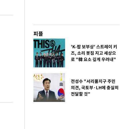
피플
'K-팝 보부상' 스트레이 키
즈, 소리 봇짐 지고 세상으
로 "韓 요소 깊게 우려내"
전성수 "서리풀지구 주민
의견, 국토부·LH에 충실히
전달할 것"