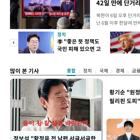
42일 만에 단거
북한이 6일 오후 단거
난 6월 이후 한달여 
본부에 따르면 우리 군은
정치
서 동해상으로 발사된 
"사적
李 "좋은 뜻 정책도
북한이 미사일을 몇 발
국민 피해 있으면 고
다. 한미 정보당국은 
 차이
쳐야"
많이 본 기사
종합
정치
국제
경제
금
황기순 "원정
필리핀 도피
정보석 "황정음 전 남편 서글서글한