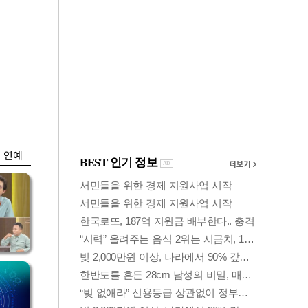
금융
 세
외국인 폭풍매도에
'유
코스피 6200선 주저
앉아
연예