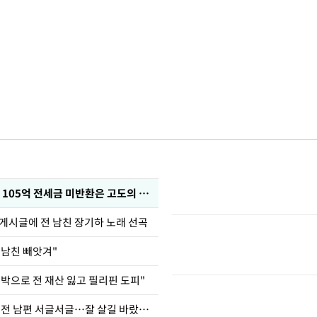
이승기 "차가원 105억 전세금 미반환은 고도의 사기"
 게시글에 전 남친 장기하 노래 선곡
 남친 빼앗겨"
도박으로 전 재산 잃고 필리핀 도피"
정보석 "황정음 전 남편 서글서글…잘 살길 바랐는데"