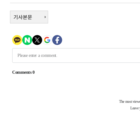
-8808초 전 >
트럼프, 한국계 진보 주지사 후보 맹공…"공산주의가 최대
기사본문
-8786초 전 >
"美간섭에 합의 지연"…트럼프, '이란 호르무즈 통제권' 
-5306초 전 >
[속보]산업장관 "李정부, 원전 반대 안해…안정 전력 위해
-4003초 전 >
[속보]경찰, '홍명보 선임 논란' 대한축구협회·축구회관 
-30226초 전 >
[속보]합참 "北 발사체는 단거리탄도미사일…감시·경계
화"
-29974초 전 >
日방위성, 北이 동해로 쏜 발사체는 탄도미사일 가능성
-28404초 전 >
[속보] SKT, 에이닷 서비스 장애 발생…"원인 파악 중"
-27810초 전 >
[속보]합참 "북, 동해상으로 미상 발사체 발사"
-27206초 전 >
'낮 최고 39도' 불볕더위…한밤 열대야도 계속[내일날씨]
-27165초 전 >
[속보]7~9일 프로야구 3연전도 폭염 취소…11일 재개
-26827초 전 >
"韓 외환시장 개입 관측 배경엔 美의 대한국 무역적자 있
-26654초 전 >
'월드컵 탈락 후폭풍' 축구협회…초유의 압수수색에 '충격
-26494초 전 >
서울 낮 37.9도, 올여름 최고치 경신…영등포 순간 '40도
-26056초 전 >
[속보]종합특검, 대검 추가 압수수색…내란 중요임무종사
-22151초 전 >
[속보]코스닥, 800p 회복…0.26% 오른 801.67 마감
-22081초 전 >
[속보]코스피, 301.88포인트(4.58%) 내린 6296.38 마