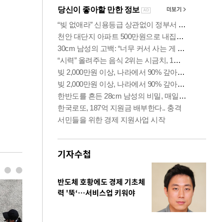
기자수첩
반도체 호황에도 경제 기초체
력 '뚝‘…서비스업 키워야