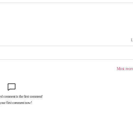
 위협"
수용할까
 불가피"
등 압수수색
태세 강
어"
·당황'
'
 혐의
감