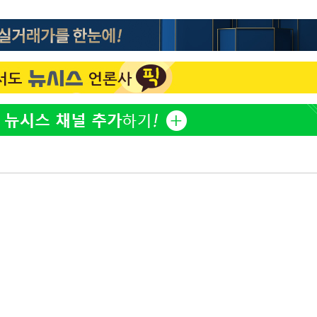
정보석 "황정음 전 남편 서
1
서글한 인상이었는데…"
 포착
황기순 "원정 도박으로 전
2
라하라 격파
도피"
인다"
이승기 측 "차가원 전세금
3
 위협"
사기 수법…엄벌 원해"
수용할까
정부, 전 산업에 'AI 옷' 
4
 불가피"
1000대 보급 추진
등 압수수색
바다, 워터밤 공개저격 "말
5
최준희, 또 성형수술 예고 
6
허지웅 "우리가 지지했던 
7
들었다"…형소법 개정에 