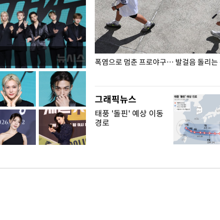
전남광주… 열화상 카메라에 담긴
폭염으로 멈춘 프로야구… 발걸음 돌리는
그래픽뉴스
태풍 '돌핀' 예상 이동
경로