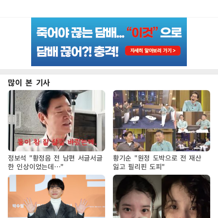
많이 본 기사
정보석 "황정음 전 남편 서글서글
황기순 "원정 도박으로 전 재산
한 인상이었는데…"
잃고 필리핀 도피"