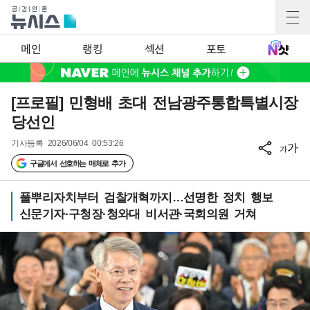
메인
랭킹
섹션
포토
[프로필] 민형배 초대 전남광주통합특별시장
당선인
기사등록
2026/06/04 00:53:26
가
가
구글에서 선호하는 매체로 추가
풀뿌리자치부터 검찰개혁까지…선명한 정치 행보
신문기자·구청장·청와대 비서관·국회의원 거쳐