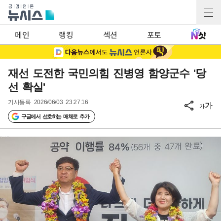
메인
랭킹
섹션
포토
재선 도전한 국민의힘 진병영 함양군수 '당
선 확실'
기사등록
2026/06/03 23:27:16
가
가
구글에서 선호하는 매체로 추가