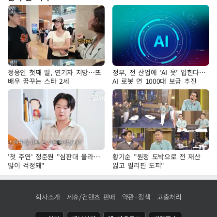
정웅인 첫째 딸, 연기자 지망…또
정부, 전 산업에 'AI 옷' 입힌다…
배우 꿈꾸는 스타 2세
AI 로봇 연 1000대 보급 추진
'첫 주연' 정준원 "심판대 올라…
황기순 "원정 도박으로 전 재산
많이 걱정돼"
잃고 필리핀 도피"
회사소개
제휴/컨텐츠 판매
약관·정책
고충처리