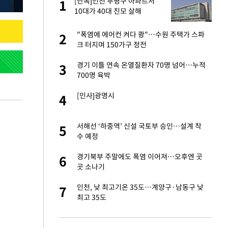
서
[단독]인천 부평구 아파트서
1
1
10대가 40대 친모 살해
자친구와 열애 "결혼
"폭염에 에어컨 켜다 쾅"…수원 주택가 스파
2
2
크 터지며 150가구 정전
 공급 기존 사고방식
경기 이틀 연속 온열질환자 70명 넘어…누적
3
3
"
700명 육박
가 날 죽이는 것 같
[인사]광명시
4
4
회의서 공급 논
서해선 ‘하중역’ 신설 국토부 승인…설계 착
5
5
달리지 말고 과감
수 예정
혼조 개장 후 자원주
경기북부 주말에도 폭염 이어져…오후엔 곳
6
6
.39%↑
곳 소나기
르기 방지법' 개편안
인천, 낮 최고기온 35도…계양구·남동구 낮
7
7
최고 35도