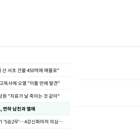
에 산 서초 건물 450억에 매물로"
고독사에 오열 "이틀 만에 발견"
원 "치료가 날 죽이는 것 같아"
, 연하 남친과 열애
심판 성접대 경기 '5승2무'…4강신화마저 의심받아