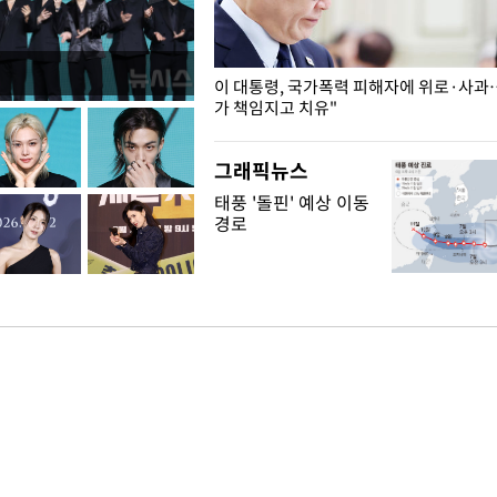
개구리밥
이 대통령, 국가폭력 피해자에 위로·사과
가 책임지고 치유"
그래픽뉴스
태풍 '돌핀' 예상 이동
경로