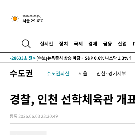
2026.08.08 (토)
서울 29.6℃
실시간
정치
국제
경제
금융
산업
-28633초 전 >
[속보]뉴욕증시 상승 마감…S&P 0.6% 나스닥 1.3%↑
수도권
수도권최신
서울
인천·경기서부
경찰, 인천 선학체육관 개
등록 2026.06.03 23:30:49