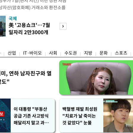
부가 7일(현지 시간) 이란 정권 자금
상자산(암호화폐) 거래소와 환전소를
재무부 해외자산통제국(OFAC)은 이날
국제
경제
) 자금 조달에 이용된 디지털 자산 거
美 '고용쇼크'…7월
수도권 고용 급랭
유 판매 대금 회수에 동원된 환전 네
일자리 2만3000개
전국 취업자 10명
고 밝혔다. 동유럽 조지아
감소
1명뿐
융
산업
IT·바이오
사회
수도권
지방
문화
스포츠
세미, 연하 남자친구와 열
각도"
이 대통령 "부동산
백혈병 재발 최성원
공급 기존 사고방식
"치료가 날 죽이는
매달리지 말고 과감
것 같았다" 눈물
히 실천"