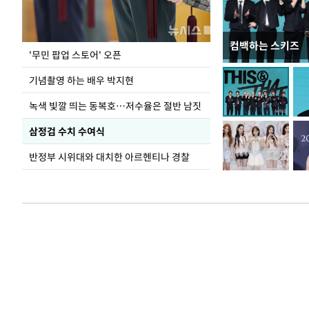
컴백하는 스키즈
지석천 뒤덮은 
'무민 팝업 스토어' 오픈
기념촬영 하는 배우 박지현
녹색 빛깔 띄는 동복호…저수율은 절반 남짓
삼정검 수치 수여식
반정부 시위대와 대치한 아르헨티나 경찰