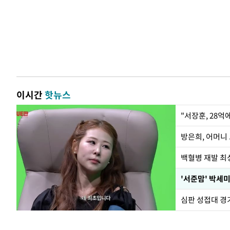
이시간
핫뉴스
"서장훈, 28억
방은희, 어머니 
백혈병 재발 최성
'서준맘' 박세미