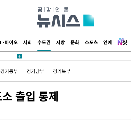
IT·바이오
사회
수도권
지방
문화
스포츠
연예
경기동부
경기남부
경기북부
표소 출입 통제