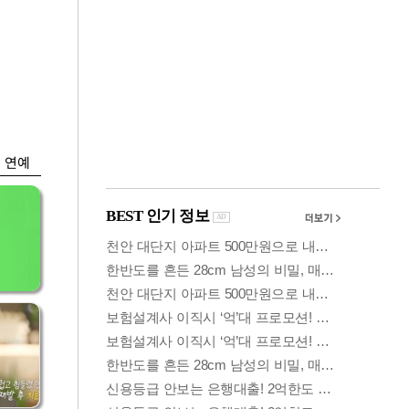
금융
…
두나무, 경찰청 '압수
 중
가상자산' 관리한다
연예