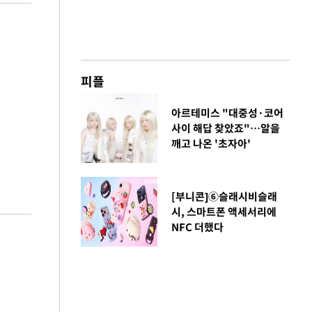
피플
아르테미스 "대중성·코어
사이 해답 찾았죠"…알을
깨고 나온 '초자아'
[부니콘]⑥슬래시비슬래
시, 스마트폰 액세서리에
NFC 더했다