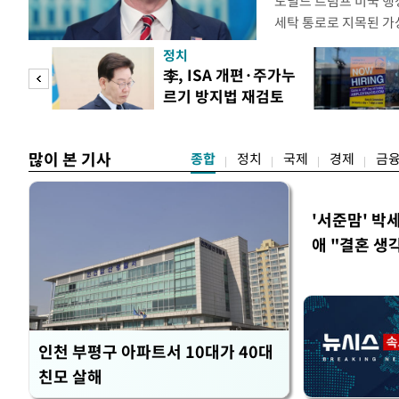
도널드 트럼프 미국 행정
세탁 통로로 지목된 가
무더기 제재했다. 미 
정치
이란혁명수비대(IRGC
 두
李, ISA 개편·주가누
래소와, 이란의 해외 석
르기 방지법 재검토
트워크를 각각 제재한다
 정도
지시
많이 본 기사
종합
정치
국제
경제
금
'서준맘' 박
애 "결혼 생
인천 부평구 아파트서 10대가 40대
친모 살해