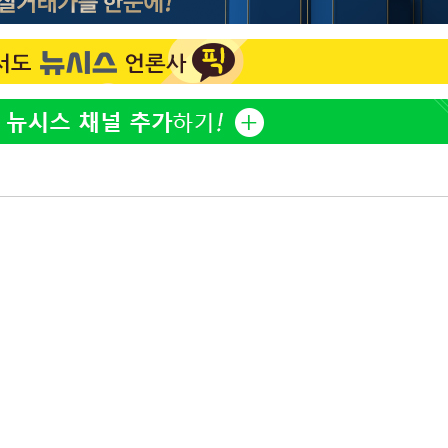
[단독]인천 부평구 아파트
1
10대가 40대 친모 살해
'서준맘' 박세미, 연하 남
2
생각도"
[속보]이 대통령 "부동산
3
매달리지 말고 과감히 실천
백혈병 재발 최성원 "치료
4
았다" 눈물
이 대통령, 6시간 부동산 
5
의…"기존 사고 방식에 매
히 실천"(종합)
[올댓차이나] 홍콩 증시, 
6
매수로 상승 마감…H주 0
이 대통령, 'ISA·주가누
7
질타하며 재검토 지시