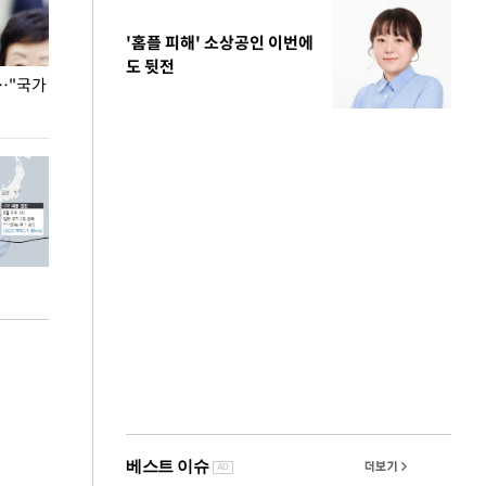
'홈플 피해' 소상공인 이번에
도 뒷전
…"국가
홈플러스, 67개 점포 가오픈… 13일 정식 개장
오세훈 서울시장,
환경 점검