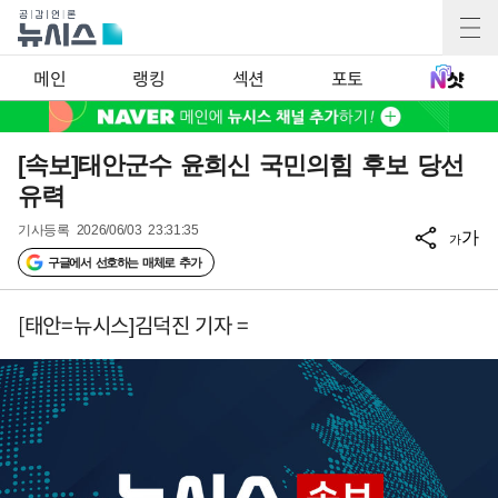
메인
랭킹
섹션
포토
[속보]태안군수 윤희신 국민의힘 후보 당선
유력
기사등록
2026/06/03 23:31:35
가
가
구글에서 선호하는 매체로 추가
[태안=뉴시스]김덕진 기자 =