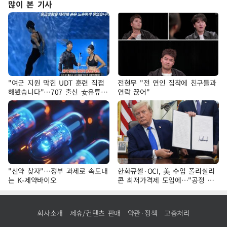
많이 본 기사
"여군 지원 막힌 UDT 훈련 직접
전현무 "전 연인 집착에 친구들과
해봤습니다"…707 출신 女유튜버
연락 끊어"
'완벽 소화'
"신약 찾자"…정부 과제로 속도내
한화큐셀·OCI, 美 수입 폴리실리
는 K-제약바이오
콘 최저가격제 도입에…"공정 경
쟁·수익성 개선 환영"
회사소개
제휴/컨텐츠 판매
약관·정책
고충처리