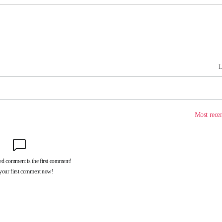
포착
하라 격파
다"
협"
4%↑
침 준수"
수수색
태세 강
어"