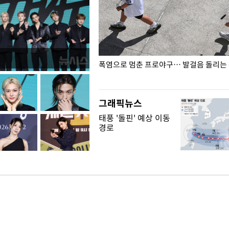
전남광주… 열화상 카메라에 담긴
폭염으로 멈춘 프로야구… 발걸음 돌리는
그래픽뉴스
태풍 '돌핀' 예상 이동
경로