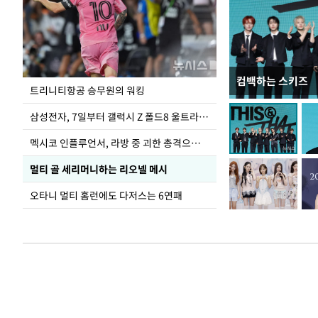
컴백하는 스키즈
입추 하루 앞둔 
트리니티항공 승무원의 워킹
폭염
삼성전자, 7일부터 갤럭시 Z 폴드8 울트라·폴드8·플립8 출시
멕시코 인플루언서, 라방 중 괴한 총격으로 사망
멀티 골 세리머니하는 리오넬 메시
오타니 멀티 홈런에도 다저스는 6연패