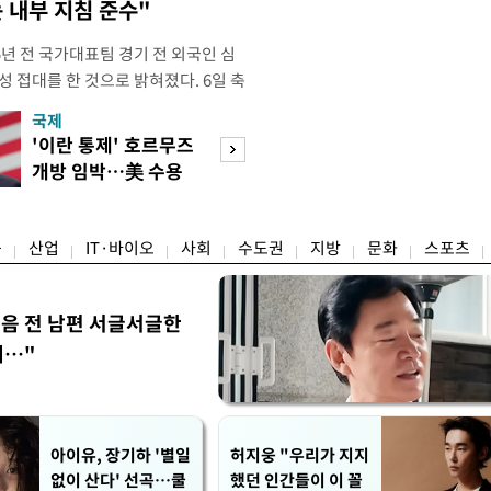
 내부 지침 준수"
년 전 국가대표팀 경기 전 외국인 심
성 접대를 한 것으로 밝혀졌다. 6일 축
 의원실은 축구협회가 2011~2012
국제
경제
게 성 접대한 사실을 확인했다. 당시
'이란 통제' 호르무즈
초고가 겨냥 세제
과 감독관 등 10여 명에게 한 번에
개방 임박…美 수용
편…전월세 '유탄'
00만원이 넘는 돈을 성
할까
려
융
산업
IT·바이오
사회
수도권
지방
문화
스포츠
음 전 남편 서글서글한
…"
아이유, 장기하 '별일
허지웅 "우리가 지지
없이 산다' 선곡…쿨
했던 인간들이 이 꼴