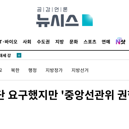
협"
4%↑
침 준수"
수수색
IT·바이오
사회
수도권
지방
문화
스포츠
연예
태세 강
교
북한
행정
지방정가
지방선거
단 요구했지만 '중앙선관위 
어"
·당황'
'
 혐의