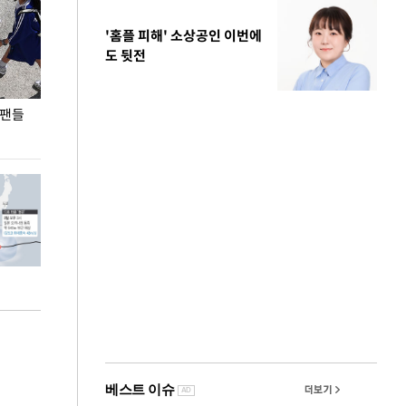
'홈플 피해' 소상공인 이번에
도 뒷전
 팬들
이 대통령, '청년 대책 속도 높여야…폭염 문제도
입추 코앞인데 전
총력 대응'