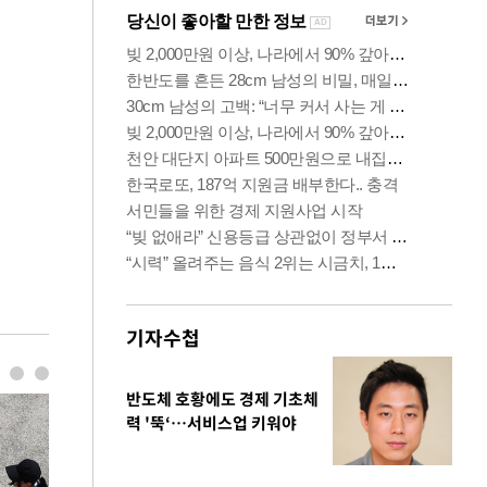
기자수첩
반도체 호황에도 경제 기초체
력 '뚝‘…서비스업 키워야