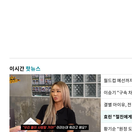
이시간
핫뉴스
월드컵 예선까지
이승기 "구속 차
결별 아이유, 전
효린 "절친에게
황기순 "원정 