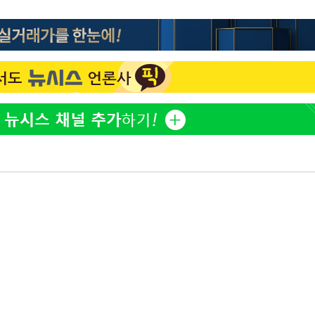
이승기 측 "차가원 전세금 
1
반환은 고도의 사기 수법
·당황'
벌 원해"
'
정보석 "황정음 전 남편 
2
 혐의
었는데…"
아이유, 장기하 '별일 없
3
일상 공개
허지웅 "우리가 지지했던 
4
포착
들었다"…형소법 개정에 
하라 격파
김혜수 "우린 돈 받고 일
5
다"
는 만큼 해내야"
협"
[속보]산업장관 "李정부,
6
정 전력 위해 불가피"
'아들아 요양원은 싫다'…
7
도 집 거주 희망