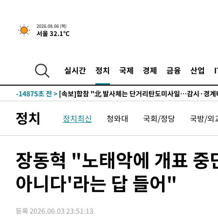
1시간 전 >
트럼프, 한국계 진보 주지사 후보 맹공…"공산주의가 최대 위
2026.08.06 (목)
서울 32.1℃
-31801초 전 >
[속보] 뉴욕증시, 혼조 출발…나스닥 0.3%↓, 다우 0.1
-30594초 전 >
축구협회, 15년 전 심판 성 접대 파문에 "현재는 내부 지
-29279초 전 >
경찰, '홍명보는 2순위' 결론냈던 스포츠윤리센터도 압
실시간
정치
국제
경제
금융
산업
-14875초 전 >
[속보]합참 "北 발사체는 단거리탄도미사일…감시·경계
화"
-14623초 전 >
日방위성, 北이 동해로 쏜 발사체는 탄도미사일 가능성
-13053초 전 >
[속보] SKT, 에이닷 서비스 장애 발생…"원인 파악 중"
정치
정치최신
청와대
국회/정당
국방/외
-12459초 전 >
[속보]합참 "북, 동해상으로 미상 발사체 발사"
-11855초 전 >
'낮 최고 39도' 불볕더위…한밤 열대야도 계속[내일날씨]
-11814초 전 >
[속보]7~9일 프로야구 3연전도 폭염 취소…11일 재개
장동혁 "노태악에 개표 중
-11476초 전 >
"韓 외환시장 개입 관측 배경엔 美의 대한국 무역적자 있
아니다'라는 답 들어"
-11303초 전 >
'월드컵 탈락 후폭풍' 축구협회…초유의 압수수색에 '충격
-11143초 전 >
서울 낮 37.9도, 올여름 최고치 경신…영등포 순간 '40도
-10705초 전 >
[속보]종합특검, 대검 추가 압수수색…내란 중요임무종사
등록 2026.06.03 23:51:13
-6800초 전 >
[속보]코스닥, 800p 회복…0.26% 오른 801.67 마감