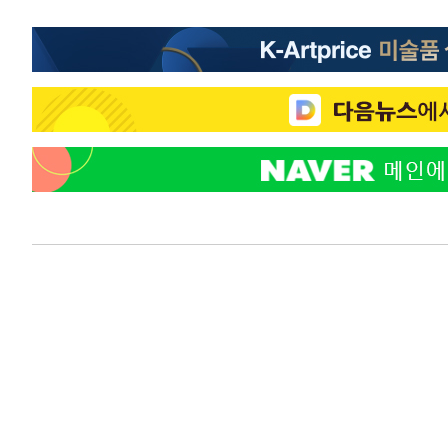
-11303초 전 >
'월드컵 탈락 후폭풍' 축구협회…초유의 압수수색에 '충격
-11143초 전 >
서울 낮 37.9도, 올여름 최고치 경신…영등포 순간 '40도
-10705초 전 >
[속보]종합특검, 대검 추가 압수수색…내란 중요임무종사
-6800초 전 >
[속보]코스닥, 800p 회복…0.26% 오른 801.67 마감
-6730초 전 >
[속보]코스피, 301.88포인트(4.58%) 내린 6296.38 마감
-6595초 전 >
[속보]원·달러 환율, 0.7원 내린 1423.8원 마감
-4194초 전 >
"여기 떨어졌다"…다누리, 스페이스X 로켓 달 충돌 흔적 
-1239초 전 >
손흥민, 5경기 연속골 실패…LAFC는 승부차기 끝 과달라
1시간 전 >
내일까지 39도 '펄펄'…기상청 "태풍 지나며 폭염 잠시 꺾인
1시간 전 >
트럼프, 한국계 진보 주지사 후보 맹공…"공산주의가 최대 위