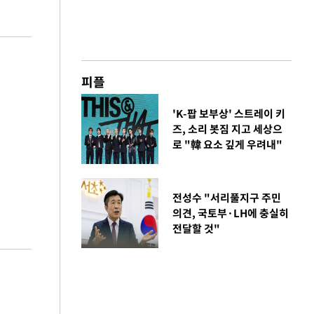
피플
'K-팝 보부상' 스트레이 키
즈, 소리 봇짐 지고 세상으
로 "韓 요소 깊게 우려내"
전성수 "서리풀지구 주민
의견, 국토부·LH에 충실히
전달할 것"