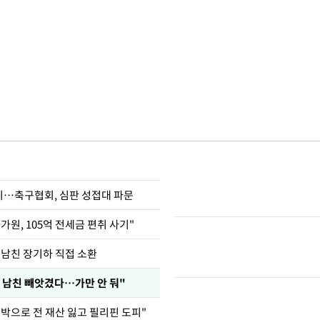
…축구협회, 심판 성접대 파문
가원, 105억 전세금 편취 사기"
 남친 장기하 직접 소환
 남친 빼앗겼다…가만 안 둬"
도박으로 전 재산 잃고 필리핀 도피"