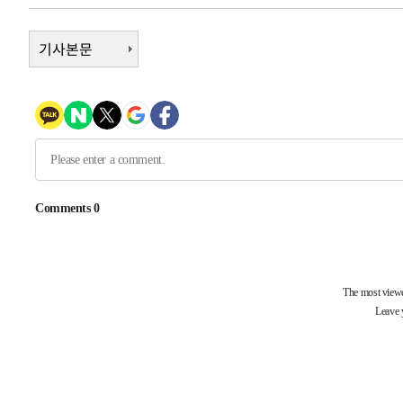
-6730초 전 >
[속보]코스피, 301.88포인트(4.58%) 내린 6296.38 마감
기사본문
-6595초 전 >
[속보]원·달러 환율, 0.7원 내린 1423.8원 마감
-4194초 전 >
"여기 떨어졌다"…다누리, 스페이스X 로켓 달 충돌 흔적 
-1239초 전 >
손흥민, 5경기 연속골 실패…LAFC는 승부차기 끝 과달라
1시간 전 >
내일까지 39도 '펄펄'…기상청 "태풍 지나며 폭염 잠시 꺾인
1시간 전 >
트럼프, 한국계 진보 주지사 후보 맹공…"공산주의가 최대 위
-31801초 전 >
[속보] 뉴욕증시, 혼조 출발…나스닥 0.3%↓, 다우 0.1
-30594초 전 >
축구협회, 15년 전 심판 성 접대 파문에 "현재는 내부 지
-29279초 전 >
경찰, '홍명보는 2순위' 결론냈던 스포츠윤리센터도 압
-14875초 전 >
[속보]합참 "北 발사체는 단거리탄도미사일…감시·경계
화"
-14623초 전 >
日방위성, 北이 동해로 쏜 발사체는 탄도미사일 가능성
-13053초 전 >
[속보] SKT, 에이닷 서비스 장애 발생…"원인 파악 중"
-12459초 전 >
[속보]합참 "북, 동해상으로 미상 발사체 발사"
-11855초 전 >
'낮 최고 39도' 불볕더위…한밤 열대야도 계속[내일날씨]
-11814초 전 >
[속보]7~9일 프로야구 3연전도 폭염 취소…11일 재개
-11476초 전 >
"韓 외환시장 개입 관측 배경엔 美의 대한국 무역적자 있