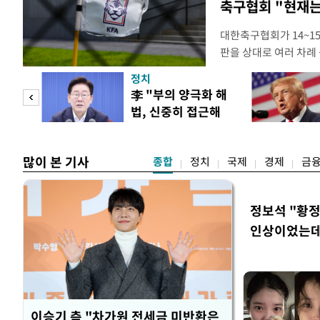
축구협회 "현재는
대한축구협회가 14~15
판을 상대로 여러 차례 
구계에 따르면 국회의 한
정치
년 국제심판 10여 명에
"사적
李 "부의 양극화 해
축구협회는 외국인 심판
법, 신중히 접근해
수십만원에서 많게는 1
 차이
야"
많이 본 기사
종합
정치
국제
경제
금
정보석 "황정
인상이었는데
이승기 측 "차가원 전세금 미반환은