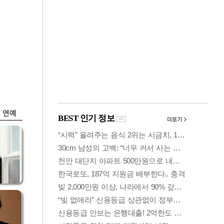
금융
개
외국인 폭풍매도에
 우
코스피 6200선 주저
앉아
연예