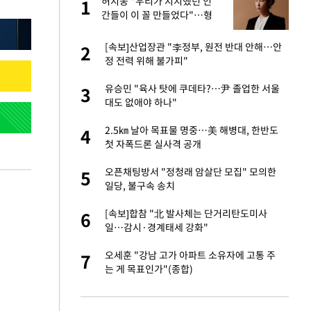
미
허지웅 "우리가 지지했던 인
1
1
…엄
간들이 이 꼴 만들었다"…형
소법 개정에 격한 반응
서글서글한 인상이
[속보]산업장관 "李정부, 원전 반대 안해…안
2
2
정 전력 위해 불가피"
이 산다' 선곡…쿨한
유승민 "육사 탓에 쿠데타?…尹 졸업한 서울
3
3
대도 없애야 하나"
인간들이 이 꼴 만
2.5㎞ 날아 목표물 명중…美 해병대, 한반도
4
4
격한 반응
첫 자폭드론 실사격 공개
하는 프리랜서…받
오픈채팅방서 "정청래 암살단 모집" 모의한
5
5
일당, 불구속 송치
 원전 반대 안해…안
[속보]합참 "北 발사체는 단거리탄도미사
6
6
일…감시·경계태세 강화"
노인 70%는 아파
오세훈 "강남 고가 아파트 소유자에 고통 주
7
7
는 게 목표인가"(종합)