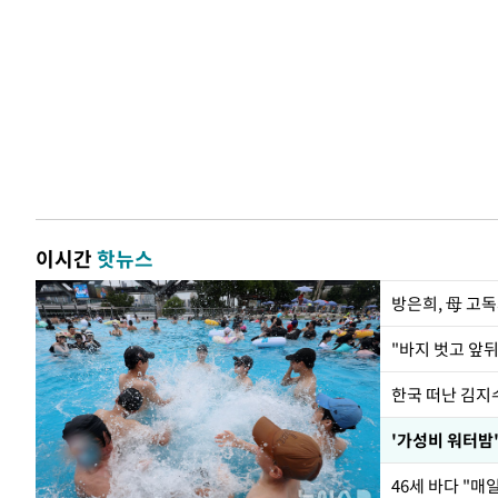
이시간
핫뉴스
방은희, 母 고독
한국 떠난 김지