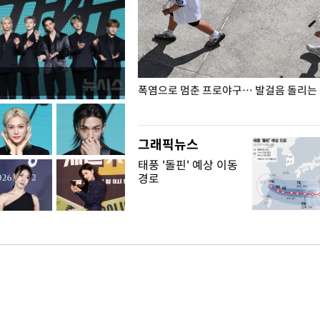
전남광주… 열화상 카메라에 담긴
폭염으로 멈춘 프로야구… 발걸음 돌리는
그래픽뉴스
태풍 '돌핀' 예상 이동
경로