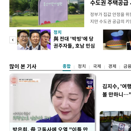
수도권 주택공급
정부가 집값 안정을 위
지만 수도권 공급의 키
있다. 주택 공급 실행
정치
과 협력을 강화해야 한
"사적
與 전대 '박빙'에 당
면, 오세훈 서울시장은 
권주자들, 호남 민심
동산 대토론회에서 용산
 차
공략
"용
많이 본 기사
종합
정치
국제
경제
금
김지수, '여행
볼 만하니…
방은희, 母 고독사에 오열 "이틀 만