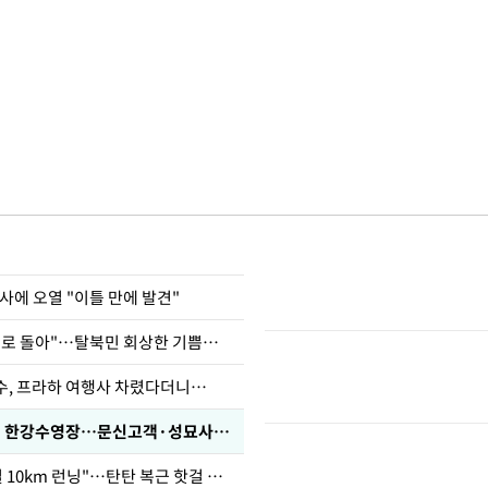
사에 오열 "이틀 만에 발견"
"바지 벗고 앞뒤로 돌아"…탈북민 회상한 기쁨조 검사
수, 프라하 여행사 차렸다더니…
'가성비 워터밤' 한강수영장…문신고객·성묘사음원 민원
46세 바다 "매일 10km 런닝"…탄탄 복근 핫걸 몸매로