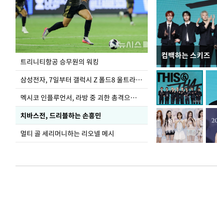
컴백하는 스키즈
입추 하루 앞둔 
트리니티항공 승무원의 워킹
폭염
삼성전자, 7일부터 갤럭시 Z 폴드8 울트라·폴드8·플립8 출시
멕시코 인플루언서, 라방 중 괴한 총격으로 사망
치바스전, 드리블하는 손흥민
멀티 골 세리머니하는 리오넬 메시