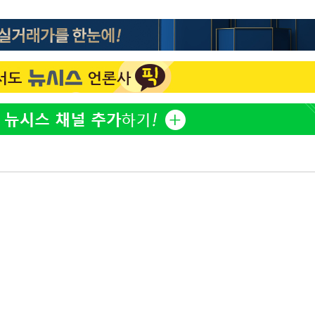
방은희, 母 고독사에 오열 
1
틀 만에 발견"
김지수, '여행사 대표' 변
2
니…"
축구협회, 15년 전 심판 
3
재는 내부 지침 준수"
"바지 벗고 앞뒤로 돌아야
4
서아, 기쁨조 검사 수치심
"신약 찾자"…정부 과제로
5
바이오
한화큐셀·OCI, 美 수입
6
격제 도입에…"공정 경쟁
영"
[속보] 뉴욕증시, 혼조 
7
0.3%↓, 다우 0.14%↑