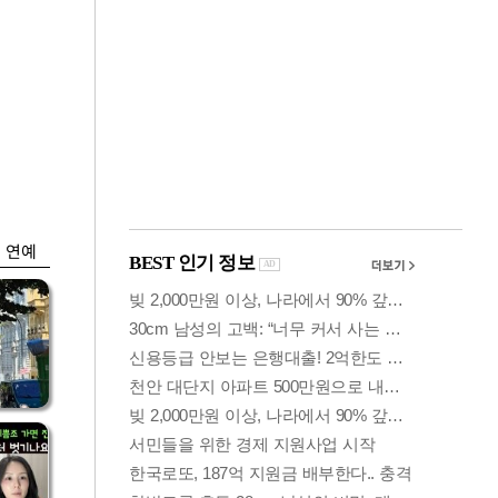
금융
입찰
코스피 6400선 회
효성
복…외인 '반도체주'
매수세
연예