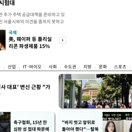
 시험대
한 추가 주택 공급대책을 준비하고 있
인 서울시와의 이견을 좁히지 못하고
력을 높이기 위해선 지방정부와의 소통
국제
경제
다는 지적이 나온다. 7일 업계에 따르
美, 웨이퍼 등 폴리실
[단독]국가계약 
전날(6일) 서울시 주관으로 열린 부
리콘 파생제품 15%
제한 손본다…실
공원 부지 내 주택 공급설에 대해
관세
검토
융
산업
IT·바이오
사회
수도권
지방
문화
스포츠
사 대표' 변신 근황 "가
"
축구협회, 15년 전
"바지 벗고 앞뒤로
심판 성 접대 파문에
돌아야 했다"…탈북