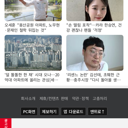
오세훈 "용산공원 아파트, 노무현
"손 떨림 포착"…카라 한승연, 건
·문재인 철학 뒤집는 것"
강 괜찮나 팬들 '걱정'
'덜 똘똘한 한 채' 시대 오나…20
'리센느 논란' 김선태, 초췌한 근
억대 아파트에 쏠리는 관심[세제
황…충주시장 "다시 돌아올 생
개편, 그 이후②]
각?"
회사소개
제휴/컨텐츠 판매
약관·정책
고충처리
PC화면
제보하기
앱 다운로드
맨위로↑
광
COPYRIGHTⓒ
NEWSIS
ALL RIGHTS RESERVED.
고
삭