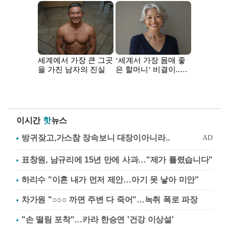
이시간
핫
뉴스
표창원, 남규리에 15년 만에 사과…"제가 틀렸습니다"
하리수 "이혼 내가 먼저 제안…아기 못 낳아 미안"
차가원 "○○○ 까면 주변 다 죽어"…녹취 폭로 파장
"손 떨림 포착"…카라 한승연 '건강 이상설'