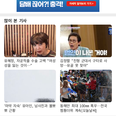
많이 본 기사
유혜정, 자궁적출 수술 고백 "여성
김정렬 "친형 군대서 구타로 사
성을 잃는 것이…"
망…유골 못 찾아"
'마약 자숙' 유아인, 남사친과 볼뽀
동해안 최대 100㎜ 폭우…전국
뽀 근황
찜통더위 계속[오늘날씨]