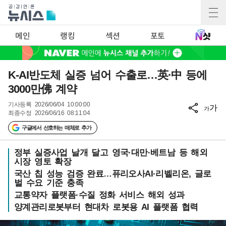
메인
랭킹
섹션
포토
K-AI반도체 실증 넘어 수출로…英·中 등에
3000만佛 계약
기사등록
2026/06/04 10:00:00
가
가
최종수정
2026/06/16 08:11:04
구글에서 선호하는 매체로 추가
정부 실증사업 날개 달고 영국·대만·베트남 등 해외
시장 영토 확장
국산 칩 성능 검증 완료…퓨리오사AI·리벨리온, 글로
벌 수요 기준 충족
교통약자 플랫폼·수질 정화 서비스 해외 성과
양계관리로봇부터 현대차 로봇용 AI 플랫폼 협력