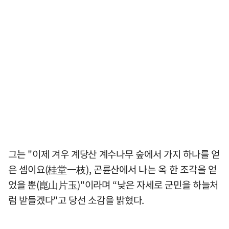
그는 "이제 겨우 계당산 계수나무 숲에서 가지 하나를 얻
은 셈이요(桂堂一枝), 곤륜산에서 나는 옥 한 조각을 얻
었을 뿐(崑山片玉)"이라며 “낮은 자세로 군민을 하늘처
럼 받들겠다"고 당선 소감을 밝혔다.