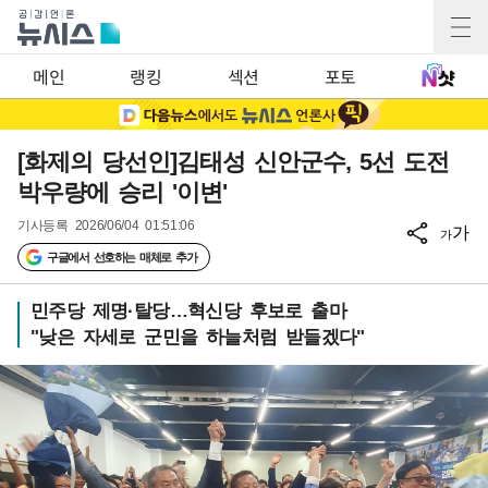
메인
랭킹
섹션
포토
[화제의 당선인]김태성 신안군수, 5선 도전
박우량에 승리 '이변'
기사등록
2026/06/04 01:51:06
가
가
구글에서 선호하는 매체로 추가
민주당 제명·탈당…혁신당 후보로 출마
"낮은 자세로 군민을 하늘처럼 받들겠다"