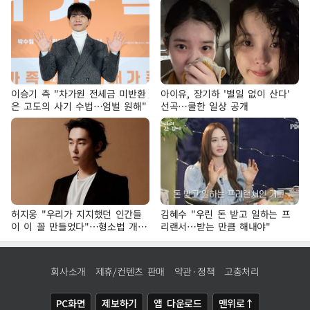
이승기 측 "차가원 전세금 미반환
아이유, 장기하 '별일 없이 산다'
은 고도의 사기 수법…엄벌 원해"
선곡…쿨한 일상 공개
허지웅 "우리가 지지했던 인간들
김혜수 "우린 돈 받고 일하는 프
이 이 꼴 만들었다"…형소법 개정
리랜서…받는 만큼 해내야"
에 격한 반응
회사소개
제휴/컨텐츠 판매
약관·정책
고충처리
PC화면
제보하기
앱 다운로드
맨위로↑