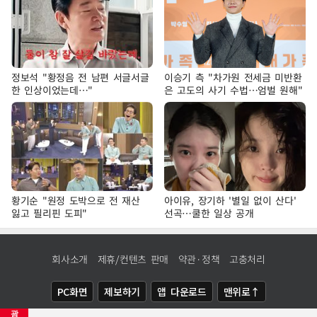
정보석 "황정음 전 남편 서글서글
이승기 측 "차가원 전세금 미반환
한 인상이었는데…"
은 고도의 사기 수법…엄벌 원해"
황기순 "원정 도박으로 전 재산
아이유, 장기하 '별일 없이 산다'
잃고 필리핀 도피"
선곡…쿨한 일상 공개
회사소개
제휴/컨텐츠 판매
약관·정책
고충처리
PC화면
제보하기
앱 다운로드
맨위로↑
광