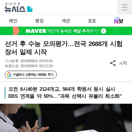
메인
랭킹
섹션
포토
선거 후 수능 모의평가…전국 2688개 시험
장서 일제 시작
기사등록
2026/06/04 09:03:40
가
가
최종수정
2026/06/04 09:12:26
구글에서 선호하는 매체로 추가
오전 8시40분 2124개교, 564개 학원서 동시 실시
EBS 연계율 약 50%…"과목 선택시 유불리 최소화"