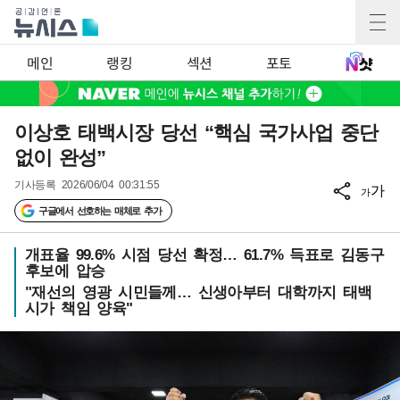
메인
랭킹
섹션
포토
이상호 태백시장 당선 “핵심 국가사업 중단
없이 완성”
기사등록
2026/06/04 00:31:55
가
가
구글에서 선호하는 매체로 추가
개표율 99.6% 시점 당선 확정… 61.7% 득표로 김동구
후보에 압승
"재선의 영광 시민들께… 신생아부터 대학까지 태백
시가 책임 양육"