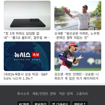
"창 3개 띄워도 답답함 없
오세훈 "용산공원 아파트, 노무현
네"…'폴드8 울트라', 일주일 써보
·문재인 철학 뒤집는 것"
니
[속보]뉴욕증시 상승 마감…S&P
김도영·곽빈·안현민…오승환·니
0.6% 나스닥 1.3%↑
퍼트가 콕 집은 차기 메이저리거
회사소개
제휴/컨텐츠 판매
약관·정책
고충처리
PC화면
제보하기
앱 다운로드
맨위로↑