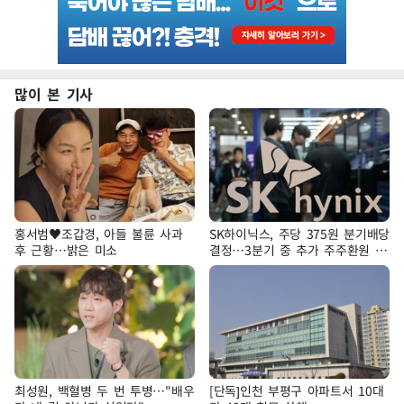
많이 본 기사
홍서범♥조갑경, 아들 불륜 사과
SK하이닉스, 주당 375원 분기배당
후 근황…밝은 미소
결정…3분기 중 추가 주주환원 발
표
최성원, 백혈병 두 번 투병…"배우
[단독]인천 부평구 아파트서 10대