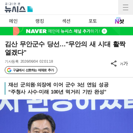
메인
랭킹
섹션
포토
김산 무안군수 당선…"무안의 새 시대 활짝
열겠다"
기사등록
2026/06/04 02:01:18
가
가
구글에서 선호하는 매체로 추가
재선 군의원·의장에 이어 군수 3선 연임 성공
“주청사 사수·미래 100년 먹거리 기반 완성”