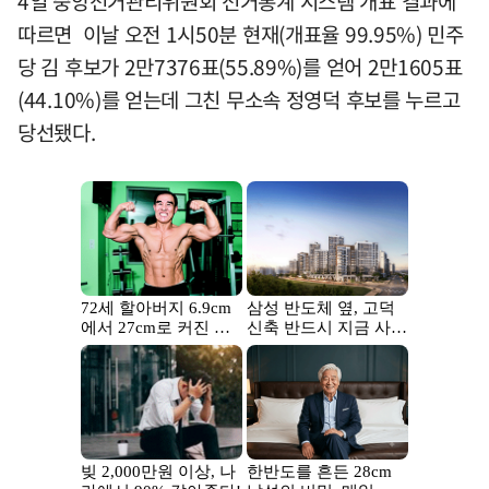
4일 중앙선거관리위원회 선거통계 시스템 개표 결과에
따르면 이날 오전 1시50분 현재(개표율 99.95%) 민주
당 김 후보가 2만7376표(55.89%)를 얻어 2만1605표
(44.10%)를 얻는데 그친 무소속 정영덕 후보를 누르고
당선됐다.