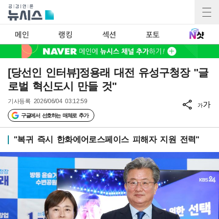
메인
랭킹
섹션
포토
[당선인 인터뷰]정용래 대전 유성구청장 "글
로벌 혁신도시 만들 것"
기사등록
2026/06/04 03:12:59
가
가
구글에서 선호하는 매체로 추가
"복귀 즉시 한화에어로스페이스 피해자 지원 전력"