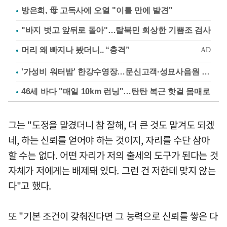
방은희, 母 고독사에 오열 "이틀 만에 발견"
"바지 벗고 앞뒤로 돌아"…탈북민 회상한 기쁨조 검사
'가성비 워터밤' 한강수영장…문신고객·성묘사음원 민원
46세 바다 "매일 10km 런닝"…탄탄 복근 핫걸 몸매로
그는 "도정을 맡겼더니 참 잘해, 더 큰 것도 맡겨도 되겠
네, 하는 신뢰를 얻어야 하는 것이지, 자리를 수단 삼아
할 수는 없다. 어떤 자리가 저의 출세의 도구가 된다는 것
자체가 저에게는 배제돼 있다. 그런 건 저한테 맞지 않는
다"고 했다.
또 "기본 조건이 갖춰진다면 그 능력으로 신뢰를 쌓은 다