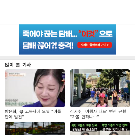
많이 본 기사
방은희, 母 고독사에 오열 "이틀
김지수, '여행사 대표' 변신 근황
만에 발견"
"가볼 만하니…"