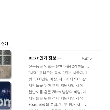
금융
개
외국인 폭풍매도에
 우
코스피 6200선 주저
앉아
연예