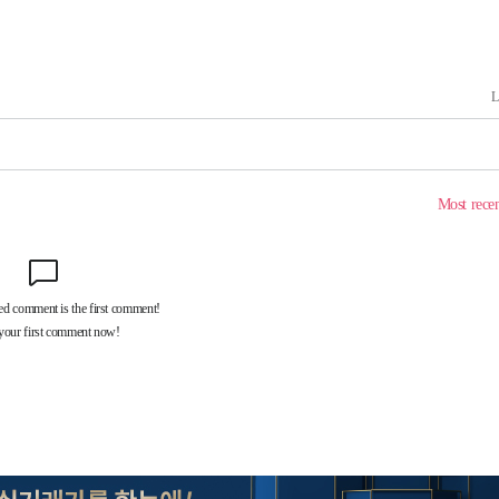
 격파
다"
수수색(종
4%↑
침 준수"
수수색
강화"