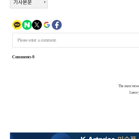
기사본문
2시간 전 >
[속보]코스닥, 800p 회복…0.26% 오른 801.67 마감
2시간 전 >
[속보]코스피, 301.88포인트(4.58%) 내린 6296.38 마감
2시간 전 >
[속보]원·달러 환율, 0.7원 내린 1423.8원 마감
3시간 전 >
"여기 떨어졌다"…다누리, 스페이스X 로켓 달 충돌 흔적 포착
4시간 전 >
손흥민, 5경기 연속골 실패…LAFC는 승부차기 끝 과달라하라
6시간 전 >
내일까지 39도 '펄펄'…기상청 "태풍 지나며 폭염 잠시 꺾인
-15630초 전 >
'월드컵 탈락 후폭풍' 축구협회…11시간 걸린 초유의 압
합)
-15066초 전 >
[속보] 뉴욕증시, 혼조 출발…나스닥 0.3%↓, 다우 0.1
-13859초 전 >
축구협회, 15년 전 심판 성 접대 파문에 "현재는 내부 지
-12544초 전 >
경찰, '홍명보는 2순위' 결론냈던 스포츠윤리센터도 압
31분 전 >
[속보]합참 "北 발사체는 단거리탄도미사일…감시·경계태세 
35분 전 >
日방위성, 北이 동해로 쏜 발사체는 탄도미사일 가능성
1시간 전 >
[속보] SKT, 에이닷 서비스 장애 발생…"원인 파악 중"
1시간 전 >
[속보]합참 "북, 동해상으로 미상 발사체 발사"
1시간 전 >
'낮 최고 39도' 불볕더위…한밤 열대야도 계속[내일날씨]
1시간 전 >
[속보]7~9일 프로야구 3연전도 폭염 취소…11일 재개