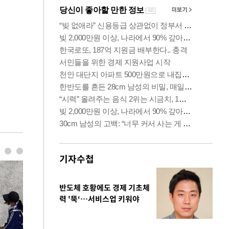
기자수첩
반도체 호황에도 경제 기초체
력 '뚝‘…서비스업 키워야