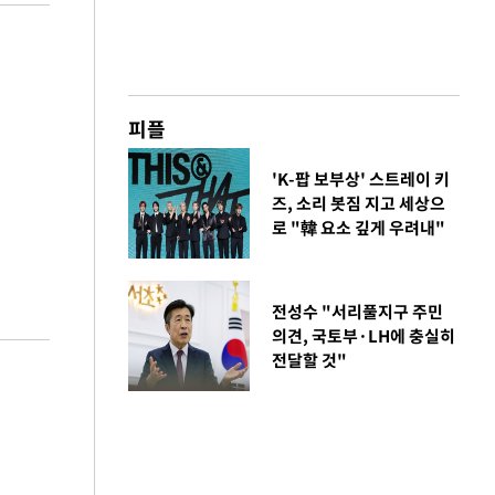
피플
'K-팝 보부상' 스트레이 키
즈, 소리 봇짐 지고 세상으
로 "韓 요소 깊게 우려내"
전성수 "서리풀지구 주민
의견, 국토부·LH에 충실히
전달할 것"