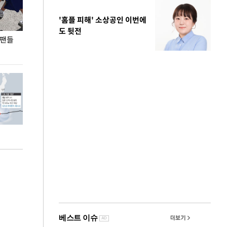
'홈플 피해' 소상공인 이번에
도 뒷전
 팬들
이 대통령, '청년 대책 속도 높여야…폭염 문제도
입추 코앞인데 전
총력 대응'