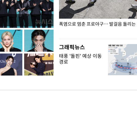
전남광주… 열화상 카메라에 담긴
폭염으로 멈춘 프로야구… 발걸음 돌리는
그래픽뉴스
태풍 '돌핀' 예상 이동
경로