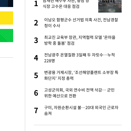
산
남재헌 해수부 차관, 충남 양
1
1
식장 고수온 대응 점검
앗겨…지금이라면 가
이남오 함평군수 선거법 의혹 사건, 전남경찰
2
2
청이 수사
성 접대 파문에 "현
최교진 교육부 장관, 지역협력 모델 '온마을
3
3
방학 중 돌봄' 점검
비스 장애 발생…"원
전남광주 온열질환 3일째 두 자릿수…누적
4
4
228명
일까지 취소…11일
변광용 거제시장, ‘조선해양플랜트 소부장 특
5
5
화단지’ 지정 총력
"이틀 만에 발견"
고성군의회, 국외 연수비 전액 삭감… 군민
6
6
위한 예산으로 전환
소…11일 재개·오
구미, 자원순환시설 불…20대 외국인 근로자
7
7
숨져