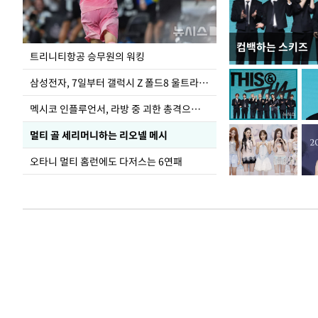
컴백하는 스키즈
입추 하루 앞둔 
트리니티항공 승무원의 워킹
폭염
삼성전자, 7일부터 갤럭시 Z 폴드8 울트라·폴드8·플립8 출시
멕시코 인플루언서, 라방 중 괴한 총격으로 사망
멀티 골 세리머니하는 리오넬 메시
오타니 멀티 홈런에도 다저스는 6연패