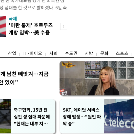
년 전 국가대표팀 경기 전 외국인 심
성 접대를 한 것으로 밝혀졌다. 6일 축
 의원실은 축구협회가 2011~2012
국제
경제
게 성 접대한 사실을 확인했다. 당시
'이란 통제' 호르무즈
초고가 겨냥 세제
과 감독관 등 10여 명에게 한 번에
개방 임박…美 수용
편…전월세 '유탄'
00만원이 넘는 돈을 성
할까
려
융
산업
IT·바이오
사회
수도권
지방
문화
스포츠
에게 남친 빼앗겨…지금
안 있어"
축구협회, 15년 전
SKT, 에이닷 서비스
심판 성 접대 파문에
장애 발생…"원인 파
"현재는 내부 지침
악 중"
준수"