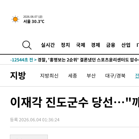
6시간 전 >
내일까지 39도 '펄펄'…기상청 "태풍 지나며 폭염 잠시 꺾인
2026.08.07 (금)
서울 30.3℃
-15630초 전 >
'월드컵 탈락 후폭풍' 축구협회…11시간 걸린 초유의 압
합)
-15066초 전 >
[속보] 뉴욕증시, 혼조 출발…나스닥 0.3%↓, 다우 0.1
-13859초 전 >
축구협회, 15년 전 심판 성 접대 파문에 "현재는 내부 지
실시간
정치
국제
경제
금융
산업
-12544초 전 >
경찰, '홍명보는 2순위' 결론냈던 스포츠윤리센터도 압
31분 전 >
[속보]합참 "北 발사체는 단거리탄도미사일…감시·경계태세 
35분 전 >
日방위성, 北이 동해로 쏜 발사체는 탄도미사일 가능성
지방
지방최신
세종
부산
대구/경북
1시간 전 >
[속보] SKT, 에이닷 서비스 장애 발생…"원인 파악 중"
1시간 전 >
[속보]합참 "북, 동해상으로 미상 발사체 발사"
1시간 전 >
'낮 최고 39도' 불볕더위…한밤 열대야도 계속[내일날씨]
이재각 진도군수 당선…"
1시간 전 >
[속보]7~9일 프로야구 3연전도 폭염 취소…11일 재개
1시간 전 >
"韓 외환시장 개입 관측 배경엔 美의 대한국 무역적자 있어"
등록 2026.06.04 01:36:24
1시간 전 >
'월드컵 탈락 후폭풍' 축구협회…초유의 압수수색에 '충격·당
1시간 전 >
서울 낮 37.9도, 올여름 최고치 경신…영등포 순간 '40도'
1시간 전 >
[속보]종합특검, 대검 추가 압수수색…내란 중요임무종사 혐