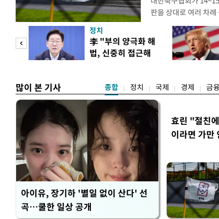
대한축구협회가 14~15
판을 상대로 여러 차례 
구계에 따르면 국회의 한
정치
년 국제심판 10여 명에
"사적
李 "부의 양극화 해
축구협회는 외국인 심판
법, 신중히 접근해
수십만원에서 많게는 1
 차
야"
많이 본 기사
종합
정치
국제
경제
금
효린 "절친
이라면 가만 
아이유, 장기하 '별일 없이 산다' 선
곡…쿨한 일상 공개