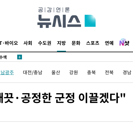
다"
수수색(종
4%↑
침 준수"
IT·바이오
사회
수도권
지방
문화
스포츠
연예
수수색
강화"
전남광주
대전/충남
울산
강원
충북
전북
경남
깨끗·공정한 군정 이끌겠다"
황'
의