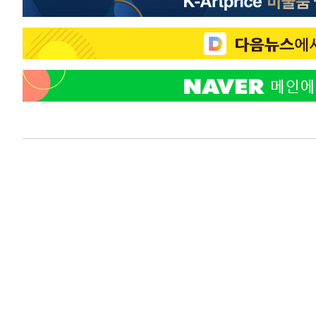
1시간 전 >
"韓 외환시장 개입 관측 배경엔 美의 대한국 무역적자 있어"
1시간 전 >
'월드컵 탈락 후폭풍' 축구협회…초유의 압수수색에 '충격·당
1시간 전 >
서울 낮 37.9도, 올여름 최고치 경신…영등포 순간 '40도'
1시간 전 >
[속보]종합특검, 대검 추가 압수수색…내란 중요임무종사 혐
2시간 전 >
[속보]코스닥, 800p 회복…0.26% 오른 801.67 마감
2시간 전 >
[속보]코스피, 301.88포인트(4.58%) 내린 6296.38 마감
2시간 전 >
[속보]원·달러 환율, 0.7원 내린 1423.8원 마감
3시간 전 >
"여기 떨어졌다"…다누리, 스페이스X 로켓 달 충돌 흔적 포착
4시간 전 >
손흥민, 5경기 연속골 실패…LAFC는 승부차기 끝 과달라하라
6시간 전 >
내일까지 39도 '펄펄'…기상청 "태풍 지나며 폭염 잠시 꺾인