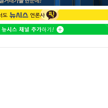
아이유, 장기하 '별일 없이 
1
다' 선곡…쿨한 일상 공개
황'
효린 "절친에게 남친 빼
2
만 안 있어"
의
축구협회, 15년 전 심판 
3
재는 내부 지침 준수"
[속보] SKT, 에이닷 서
4
인 파악 중"
극한 폭염에 프로야구 9
 격파
5
재개
다"
방은희, 母 고독사에 오열 
6
프로야구 9일까지 폭염 취
7
후 7시 시작(종합)