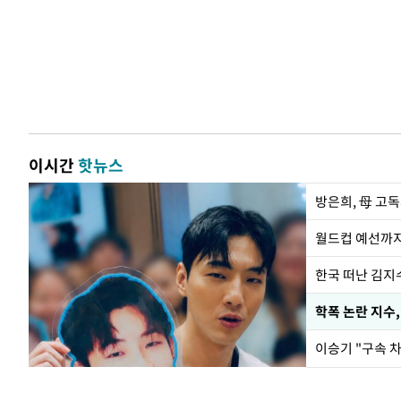
이시간
핫뉴스
방은희, 母 고독
월드컵 예선까지
한국 떠난 김지
학폭 논란 지수
이승기 "구속 차