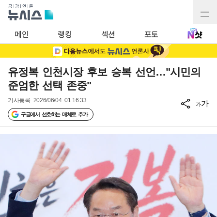
메인
랭킹
섹션
포토
유정복 인천시장 후보 승복 선언…"시민의
준엄한 선택 존중"
기사등록
2026/06/04 01:16:33
가
가
구글에서 선호하는 매체로 추가