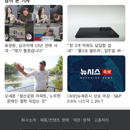
많이 본 기사
표창원, 남규리에 15년 만에 사
"창 3개 띄워도 답답함 없
과…"제가 틀렸습니다"
네"…'폴드8 울트라', 일주일 써보
니
오세훈 "용산공원 아파트, 노무현
[속보]뉴욕증시 상승 마감…S&P
·문재인 철학 뒤집는 것"
0.6% 나스닥 1.3%↑
회사소개
제휴/컨텐츠 판매
약관·정책
고충처리