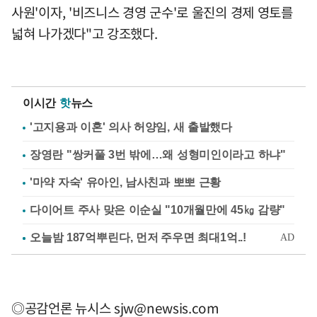
사원'이자, '비즈니스 경영 군수'로 울진의 경제 영토를
넓혀 나가겠다"고 강조했다.
이시간
핫
뉴스
'고지용과 이혼' 의사 허양임, 새 출발했다
장영란 "쌍커풀 3번 밖에…왜 성형미인이라고 하냐"
'마약 자숙' 유아인, 남사친과 뽀뽀 근황
다이어트 주사 맞은 이순실 "10개월만에 45㎏ 감량"
◎공감언론 뉴시스
sjw@newsis.com