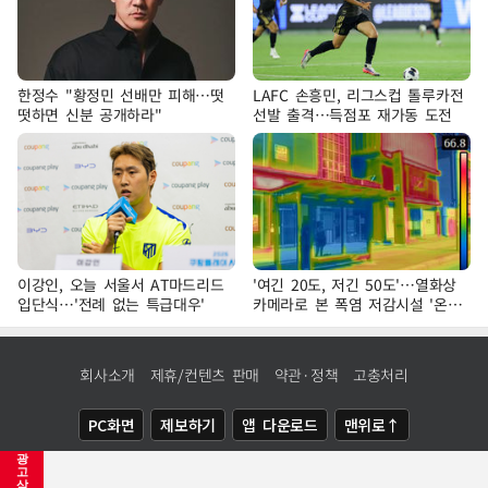
한정수 "황정민 선배만 피해…떳
LAFC 손흥민, 리그스컵 톨루카전
떳하면 신분 공개하라"
선발 출격…득점포 재가동 도전
이강인, 오늘 서울서 AT마드리드
'여긴 20도, 저긴 50도'…열화상
입단식…'전례 없는 특급대우'
카메라로 본 폭염 저감시설 '온도
차'
회사소개
제휴/컨텐츠 판매
약관·정책
고충처리
PC화면
제보하기
앱 다운로드
맨위로↑
광
COPYRIGHTⓒ
NEWSIS
ALL RIGHTS RESERVED.
고
삭