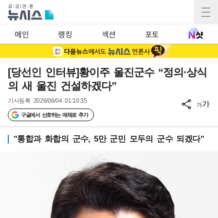
메인
랭킹
섹션
포토
[당선인 인터뷰]황이주 울진군수 “정의·상식
의 새 울진 건설하겠다”
기사등록
2026/06/04 01:10:35
가
가
구글에서 선호하는 매체로 추가
"통합과 화합의 군수, 5만 군민 모두의 군수 되겠다"