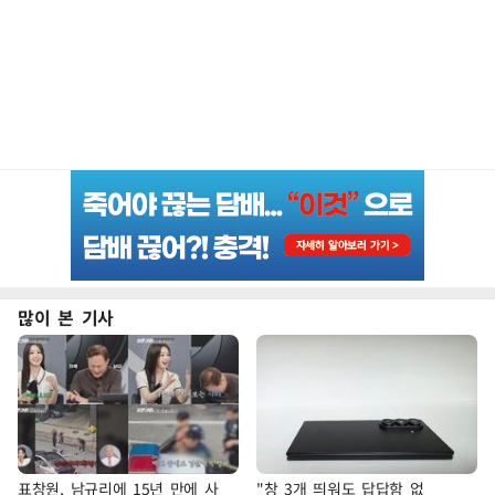
많이 본 기사
표창원, 남규리에 15년 만에 사
"창 3개 띄워도 답답함 없