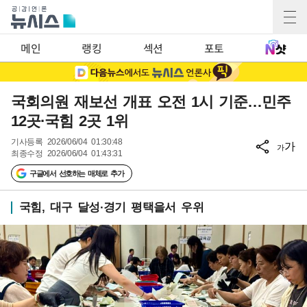
메인
랭킹
섹션
포토
국회의원 재보선 개표 오전 1시 기준…민주
12곳·국힘 2곳 1위
기사등록
2026/06/04 01:30:48
가
가
최종수정
2026/06/04 01:43:31
구글에서 선호하는 매체로 추가
국힘, 대구 달성·경기 평택을서 우위