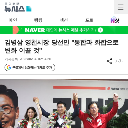
메인
랭킹
섹션
포토
김병삼 영천시장 당선인 "통합과 화합으로
변화 이끌 것"
기사등록
2026/06/04 02:34:20
가
가
구글에서 선호하는 매체로 추가