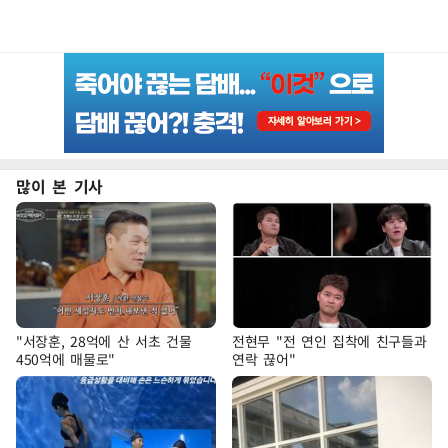
많이 본 기사
"서장훈, 28억에 산 서초 건물
전현무 "전 연인 집착에 친구들과
450억에 매물로"
연락 끊어"