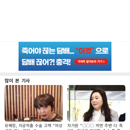
많이 본 기사
유혜정, 자궁적출 수술 고백 "여성
차가원 "○○○ 까면 주변 다 죽