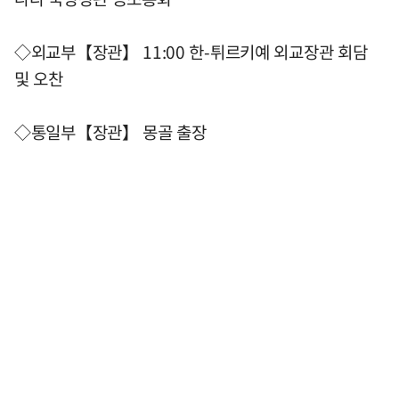
◇외교부【장관】 11:00 한-튀르키예 외교장관 회담
및 오찬
◇통일부【장관】 몽골 출장