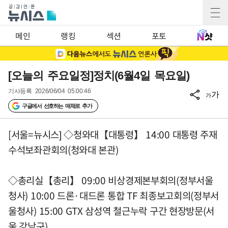
메인
랭킹
섹션
포토
[오늘의 주요일정]정치(6월4일 목요일)
기사등록
2026/06/04 05:00:46
가
가
구글에서 선호하는 매체로 추가
[서울=뉴시스] ◇청와대【대통령】 14:00 대통령 주재
수석보좌관회의(청와대 본관)
◇총리실【총리】 09:00 비상경제본부회의(정부서울
청사) 10:00 드론·대드론 통합 TF 최종보고회의(정부서
울청사) 15:00 GTX 삼성역 철근누락 구간 현장방문(서
울 강남구)