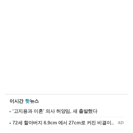
이시간
핫
뉴스
'고지용과 이혼' 의사 허양임, 새 출발했다