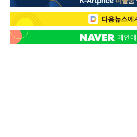
태
-18764초 전 >
입추에도 극한더위…서울 낮 39도 '폭염중대경보'
-13728초 전 >
이란, 호르무즈서 "적국 목표물들"과 대치로 남부 케슘섬
례 큰 폭발음
-12443초 전 >
[속보]美, 폴리실리콘 수입 규제…파생제품 15% 관세, 1
발효
-10594초 전 >
[속보]트럼프, 美 원정출산 금지 행정명령 서명
-8294초 전 >
[속보] 뉴욕증시, 일제 하락 마감…나스닥 0.06%↓