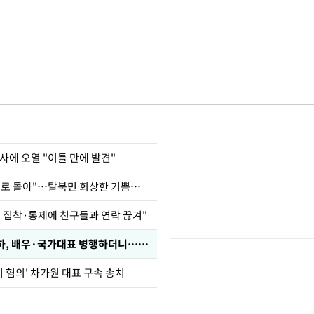
사에 오열 "이틀 만에 발견"
"바지 벗고 앞뒤로 돌아"…탈북민 회상한 기쁨조 검사
인 집착·통제에 친구들과 연락 끊겨"
박찬민 딸 박민하, 배우·국가대표 병행하더니…근황이
기 혐의' 차가원 대표 구속 송치