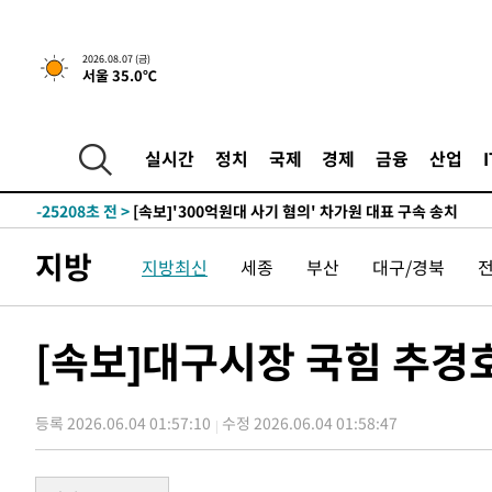
2026.08.07 (금)
서울 35.0℃
-8294초 전 >
[속보] 뉴욕증시, 일제 하락 마감…나스닥 0.06%↓
-29492초 전 >
[속보]'채상병 순직 책임' 임성근, 항소심도 징역 3년
-29358초 전 >
[속보]종합특검, '관저이전 봐주기 감사' 유병호 구속기소
실시간
정치
국제
경제
금융
산업
-25958초 전 >
민주 콩고 에볼라환자 4천명 돌파, 4053명 발생 1850명
-25208초 전 >
[속보]'300억원대 사기 혐의' 차가원 대표 구속 송치
-24402초 전 >
"미 전국적 살모네라 식중독 원인은 멕시코산 할라피뇨"--
지방
지방최신
세종
부산
대구/경북
-22915초 전 >
[속보]경찰·노동부, HL만도 평택사업장 끼임 사망 관련
-22796초 전 >
[속보]합수본, '투표율 허위 입력' 중앙·서울·경기도 선관
압수수색
-22551초 전 >
[속보]원·달러 환율, 오전 9시 1423.8원
[속보]대구시장 국힘 추경호
-22347초 전 >
[속보]삼성전자·SK하이닉스 동반 강보합…1%대 상승 
-22333초 전 >
[속보]코스닥, 5.95포인트(0.74%) 상승한 807.62개장
등록 2026.06.04 01:57:10
수정 2026.06.04 01:58:47
-22301초 전 >
[속보]코스피, 6300선 재탈환…1.09% 오른 6365.07 
-19466초 전 >
시리아 다마스쿠스 교외에서 미니버스 폭발.. 14명 부상, 
태
-18764초 전 >
입추에도 극한더위…서울 낮 39도 '폭염중대경보'