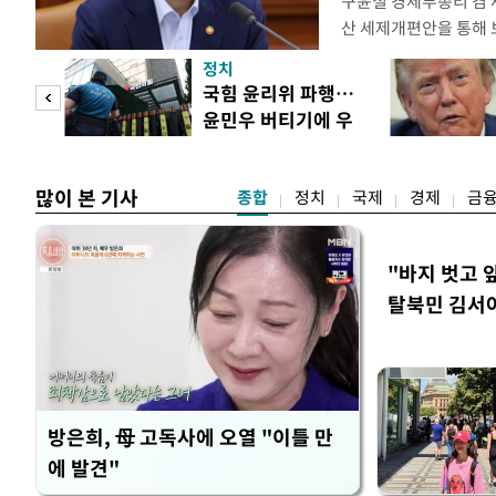
구윤철 경제부총리 겸 
산 세제개편안을 통해
지적에 대해 "사는(실거
정치
어들고 나중에 팔 때 
"사적
국힘 윤리위 파행…
총리는 이날 오전 MBC
윤민우 버티기에 우
터뷰에서 "이게(30억원
 차
종환 사퇴
많이 본 기사
종합
정치
국제
경제
금
"바지 벗고 
탈북민 김서아
회상
방은희, 母 고독사에 오열 "이틀 만
에 발견"