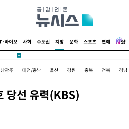
IT·바이오
사회
수도권
지방
문화
스포츠
연예
 사망
 CDC
전남광주
대전/충남
울산
강원
충북
전북
경남
 압수수색
위 등 9곳
 당선 유력(KBS)
출발
개장
3명은 중