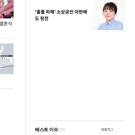
'홈플 피해' 소상공인 이번에
도 뒷전
 결혼식
폭염으로 멈춘 프로야구… 발걸음 돌리는 팬들
이 대통령, '청
총력 대응'