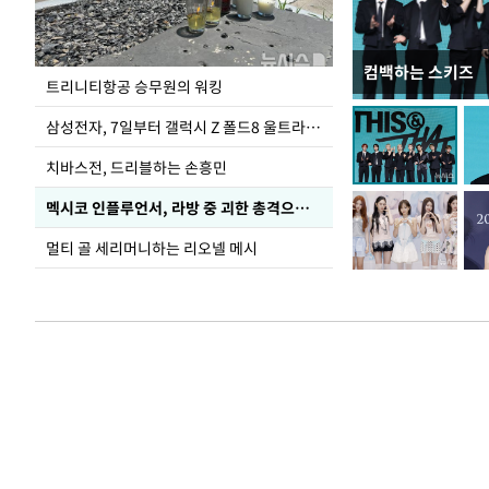
컴백하는 스키즈
입추 코앞인데 전
트리니티항공 승무원의 워킹
삼성전자, 7일부터 갤럭시 Z 폴드8 울트라·폴드8·플립8 출시
치바스전, 드리블하는 손흥민
멕시코 인플루언서, 라방 중 괴한 총격으로 사망
멀티 골 세리머니하는 리오넬 메시