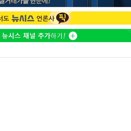
방은희, 母 고독사에 오열 
1
틀 만에 발견"
에서 두차
김지수, '여행사 대표' 변
2
20일 후
니…"
"바지 벗고 앞뒤로 돌아야
3
서아, 기쁨조 검사 수치심
"여군 지원 막힌 UDT 훈
4
다"…707 출신 女유튜버 
"신약 찾자"…정부 과제로
5
바이오
한화큐셀·OCI, 美 수입
6
격제 도입에…"공정 경쟁
영"
"46세 맞아?" 바다를 '핫
7
닝…유산소 운동 효과 '톡