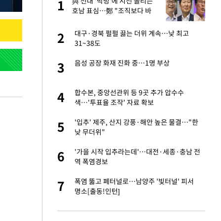
"이
與 전대 '박빙'에 시선 쏠리는
1
1
호남 표심…鄭 "조직보다 바
람" vs 金 "내가 과반"
신 근황 "가볼 만하
대구·경북 펄펄 끓는 더위 계속…낮 최고
2
2
31~38도
 했다"…탈북민 김
음성 공장 화재 진화 중…1명 부상
3
3
 회상
련 직접 해봤습니
합수본, 중앙선관위 등 9곳 추가 압수수
4
4
'완벽 소화'
색…'투표율 조작' 자료 확보
 속도내는 K-제약
'입추' 제주, 산지 강풍·해안 높은 물결…"한
5
5
낮 무더위"
 폴리실리콘 최저가
'가을 시작 입추라는데'…대전·세종·충남 전
6
6
·수익성 개선 환
역 폭염경보
걸 몸매'로 만든 러
폭염 뚫고 폐터널로…남양주 '빛터널' 피서
7
7
톡'
명소[출동!인턴]