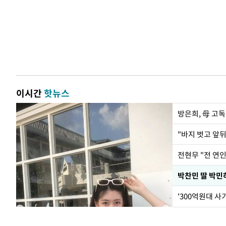
이시간
핫뉴스
방은희, 母 고독
전현무 "전 연
'300억원대 사