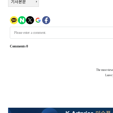
기사본문
-13728초 전 >
이란, 호르무즈서 "적국 목표물들"과 대치로 남부 케슘섬
례 큰 폭발음
-12443초 전 >
[속보]美, 폴리실리콘 수입 규제…파생제품 15% 관세, 1
발효
-10594초 전 >
[속보]트럼프, 美 원정출산 금지 행정명령 서명
-8294초 전 >
[속보] 뉴욕증시, 일제 하락 마감…나스닥 0.06%↓
-29492초 전 >
[속보]'채상병 순직 책임' 임성근, 항소심도 징역 3년
-29358초 전 >
[속보]종합특검, '관저이전 봐주기 감사' 유병호 구속기소
-25958초 전 >
민주 콩고 에볼라환자 4천명 돌파, 4053명 발생 1850명
-25208초 전 >
[속보]'300억원대 사기 혐의' 차가원 대표 구속 송치
-24402초 전 >
"미 전국적 살모네라 식중독 원인은 멕시코산 할라피뇨"--
-22915초 전 >
[속보]경찰·노동부, HL만도 평택사업장 끼임 사망 관련
-22796초 전 >
[속보]합수본, '투표율 허위 입력' 중앙·서울·경기도 선관
압수수색
-22551초 전 >
[속보]원·달러 환율, 오전 9시 1423.8원
-22347초 전 >
[속보]삼성전자·SK하이닉스 동반 강보합…1%대 상승 
-22333초 전 >
[속보]코스닥, 5.95포인트(0.74%) 상승한 807.62개장
-22301초 전 >
[속보]코스피, 6300선 재탈환…1.09% 오른 6365.07 
-19466초 전 >
시리아 다마스쿠스 교외에서 미니버스 폭발.. 14명 부상, 