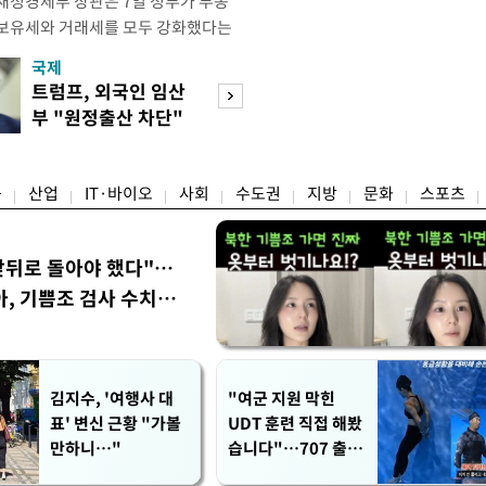
재정경제부 장관은 7일 정부가 부동
 보유세와 거래세를 모두 강화했다는
주) 30억원 이하 주택은 보유세도 줄
국제
경제
양도세도 줄어든다"고 설명했다. 구 부
트럼프, 외국인 임산
[단독]국가계약 
 라디오 '김종배의 시선집중'과의 인
부 "원정출산 차단"
제한 손본다…실
 이하 주택이) 99% 정도 된다.
명령
검토
융
산업
IT·바이오
사회
수도권
지방
문화
스포츠
앞뒤로 돌아야 했다"…
, 기쁨조 검사 수치심
김지수, '여행사 대
"여군 지원 막힌
표' 변신 근황 "가볼
UDT 훈련 직접 해봤
만하니…"
습니다"…707 출신
女유튜버 '완벽 소