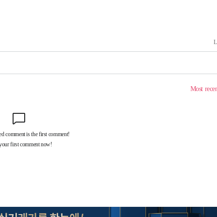
에서 두차
20일 후
 사망
 CDC
 압수수색
위 등 9곳
출발
개장
3명은 중