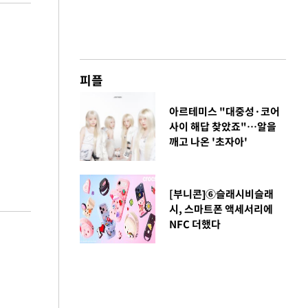
피플
아르테미스 "대중성·코어
사이 해답 찾았죠"…알을
깨고 나온 '초자아'
[부니콘]⑥슬래시비슬래
시, 스마트폰 액세서리에
NFC 더했다