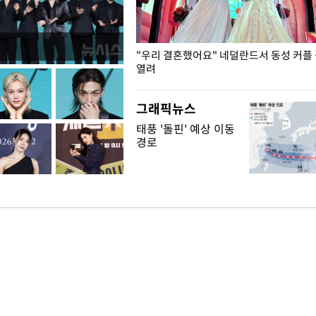
국엔 찜통 더위
"우리 결혼했어요" 네덜란드서 동성 커플
열려
그래픽뉴스
태풍 '돌핀' 예상 이동
경로