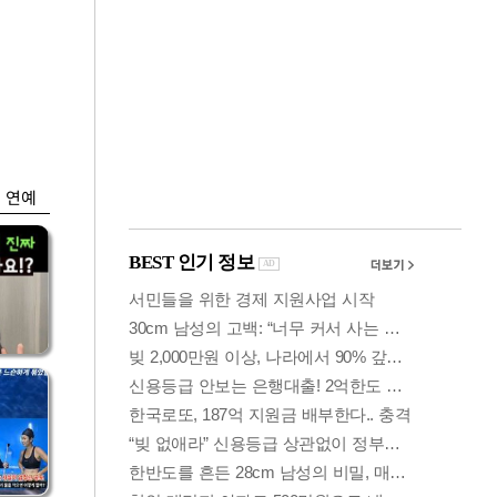
금융
입찰
"집값 더 뛰기 전 사
효성
자"…보금자리론 수
요 폭증
연예