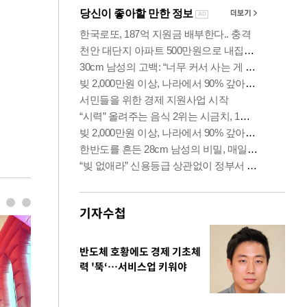
기자수첩
반도체 호황에도 경제 기초체
력 '뚝‘…서비스업 키워야