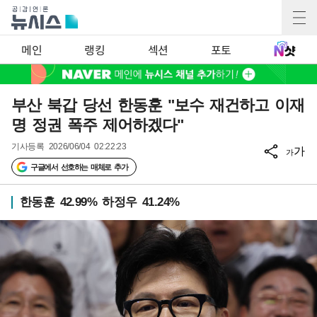
메인
랭킹
섹션
포토
부산 북갑 당선 한동훈 "보수 재건하고 이재
명 정권 폭주 제어하겠다"
기사등록
2026/06/04 02:22:23
가
가
구글에서 선호하는 매체로 추가
한동훈 42.99% 하정우 41.24%