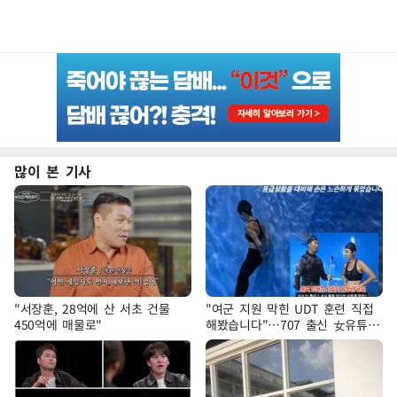
많이 본 기사
"서장훈, 28억에 산 서초 건물
"여군 지원 막힌 UDT 훈련 직접
450억에 매물로"
해봤습니다"…707 출신 女유튜버
'완벽 소화'