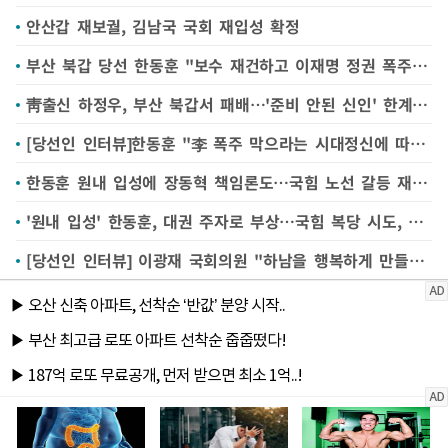
안산갑 재보궐, 김남국 국회 재입성 확정
부산 북갑 당선 한동훈 "보수 재건하고 이재명 정권 폭주 제어하겠다"(종합)
靑출신 하정우, 부산 북갑서 패배…'준비 안된 신인' 한계 못 넘어
[당선인 인터뷰]한동훈 "李 폭주 막으라는 시대정신에 따를 것"
한동훈 원내 입성에 장동혁 책임론도…국힘 노선 갈등 재점화할 듯
'원내 입성' 한동훈, 대권 주자로 부상…국힘 복당 시도, 보수 재건 목소리 높일 듯
[당선인 인터뷰] 이광재 국회의원 "하남을 행복하게 만들겠다"