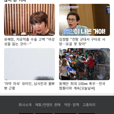
유혜정, 자궁적출 수술 고백 "여성
김정렬 "친형 군대서 구타로 사
성을 잃는 것이…"
망…유골 못 찾아"
'마약 자숙' 유아인, 남사친과 볼뽀
동해안 최대 100㎜ 폭우…전국
뽀 근황
찜통더위 계속[오늘날씨]
회사소개
제휴/컨텐츠 판매
약관·정책
고충처리