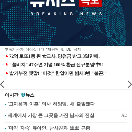
후속기사가 이어집니다 *재판매 및 DB 금지
이시간
핫
뉴스
'고지용과 이혼' 의사 허양임, 새 출발했다
'마약 자숙' 유아인, 남사친과 뽀뽀 근황