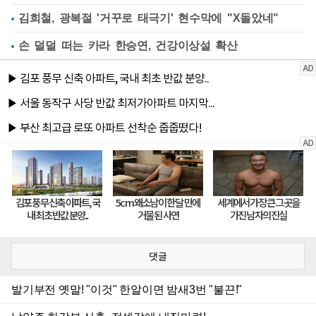
김희철, 광복절 '거꾸로 태극기' 현수막에 "X돌았네"
손 덜덜 떠는 카라 한승연, 건강이상설 확산
댓글