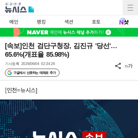
메인
랭킹
섹션
포토
[속보]인천 검단구청장, 김진규 '당선'…
65.6%(개표율 85.98%)
기사등록
2026/06/04 02:34:26
가
가
구글에서 선호하는 매체로 추가
[인천=뉴시스]