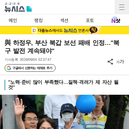
메인
랭킹
섹션
포토
與 하정우, 부산 북갑 보선 패배 인정…"북
구 발전 계속돼야"
기사등록
2026/06/04 02:37:47
가
가
구글에서 선호하는 매체로 추가
"노력·준비 많이 부족했다…질책·격려가 제 자산 될
것"