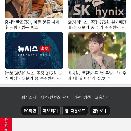
홍서범♥조갑경, 아들 불륜 사과
SK하이닉스, 주당 375원 분기배당
후 근황…밝은 미소
결정…3분기 중 추가 주주환원 발
표
[속보]SK하이닉스, 주당 375원 분
최성원, 백혈병 두 번 투병…"배우
기 배당…"3분기 중 주주환원 방
가 내 길 아닌가 싶었다"
안 확정"
회사소개
제휴/컨텐츠 판매
약관·정책
고충처리
PC화면
제보하기
앱 다운로드
맨위로↑
광
COPYRIGHTⓒ
NEWSIS
ALL RIGHTS RESERVED.
고
삭
제