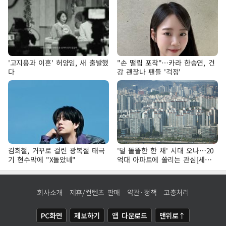
'고지용과 이혼' 허양임, 새 출발했
"손 떨림 포착"…카라 한승연, 건
다
강 괜찮나 팬들 '걱정'
김희철, 거꾸로 걸린 광복절 태극
'덜 똘똘한 한 채' 시대 오나…20
기 현수막에 "X돌았네"
억대 아파트에 쏠리는 관심[세제
개편, 그 이후②]
회사소개
제휴/컨텐츠 판매
약관·정책
고충처리
PC화면
제보하기
앱 다운로드
맨위로↑