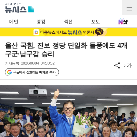
메인
랭킹
섹션
포토
울산 국힘, 진보 정당 단일화 돌풍에도 4개
구군·남구갑 승리
기사등록
2026/06/04 04:30:52
가
가
구글에서 선호하는 매체로 추가