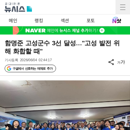
메인
랭킹
섹션
포토
함명준 고성군수 3선 달성…"고성 발전 위
해 화합할 때"
기사등록
2026/06/04 02:44:17
가
가
구글에서 선호하는 매체로 추가