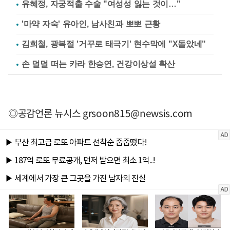
유혜정, 자궁적출 수술 "여성성 잃는 것이…"
'마약 자숙' 유아인, 남사친과 뽀뽀 근황
김희철, 광복절 '거꾸로 태극기' 현수막에 "X돌았네"
손 덜덜 떠는 카라 한승연, 건강이상설 확산
◎공감언론 뉴시스
grsoon815@newsis.com