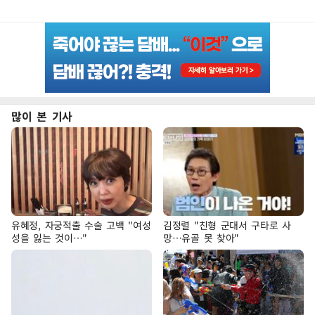
많이 본 기사
유혜정, 자궁적출 수술 고백 "여성
김정렬 "친형 군대서 구타로 사
성을 잃는 것이…"
망…유골 못 찾아"