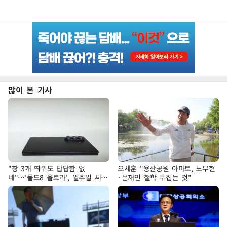
많이 본 기사
"창 3개 띄워도 답답함 없
오세훈 "용산공원 아파트, 노무현
네"…'폴드8 울트라', 일주일 써보
·문재인 철학 뒤집는 것"
니