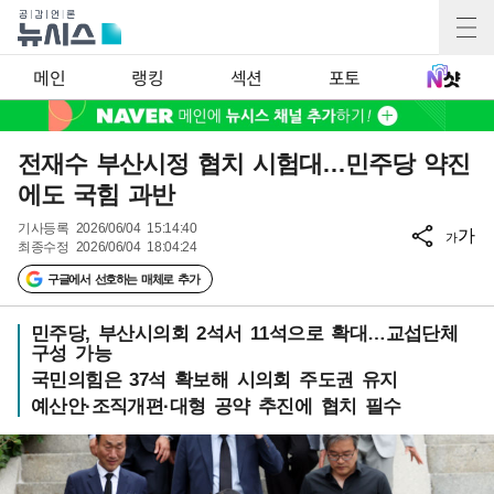
메인
랭킹
섹션
포토
전재수 부산시정 협치 시험대…민주당 약진
에도 국힘 과반
기사등록
2026/06/04 15:14:40
가
가
최종수정
2026/06/04 18:04:24
구글에서 선호하는 매체로 추가
민주당, 부산시의회 2석서 11석으로 확대…교섭단체
구성 가능
국민의힘은 37석 확보해 시의회 주도권 유지
예산안·조직개편·대형 공약 추진에 협치 필수