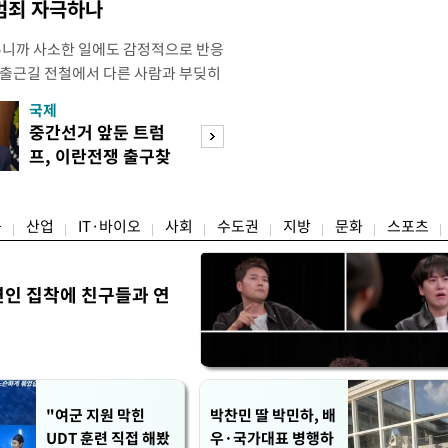
 범죄 자극하나
우니까 사소한 일에도 감정적으로 반응
 출근길 전철에서 다른 사람과 부딪히
서 있으면 짜증이 확 올라오더라고요."
국제
경제
유례없는 폭염이 이어지면서 사소한 자극
중간선거 앞둔 트럼
구윤철 "실거주 3
나 감정적으로 반응하는 사람이 늘고
프, 이란전쟁 출구찾
억 이하 주택은 
도가 불쾌감과 공격성을 높이는 데다
기 속도
담 줄어"
융
산업
IT·바이오
사회
수도권
지방
문화
스포츠
연인 집착에 친구들과 연
"여군 지원 막힌
박찬민 딸 박민하, 배
UDT 훈련 직접 해봤
우·국가대표 병행하