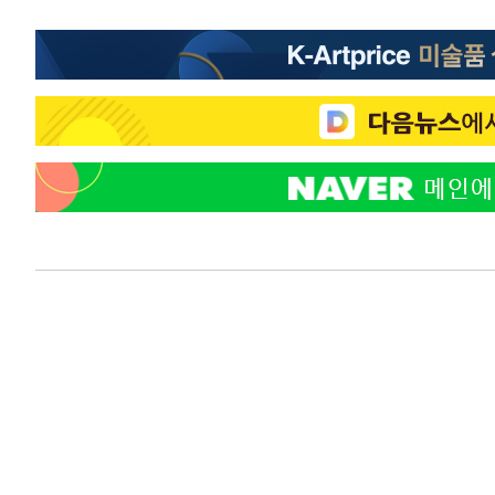
-13422초 전 >
"미 전국적 살모네라 식중독 원인은 멕시코산 할라피뇨"--
-11935초 전 >
[속보]경찰·노동부, HL만도 평택사업장 끼임 사망 관련
-11816초 전 >
[속보]합수본, '투표율 허위 입력' 중앙·서울·경기도 선관
압수수색
-11571초 전 >
[속보]원·달러 환율, 오전 9시 1423.8원
-11367초 전 >
[속보]삼성전자·SK하이닉스 동반 강보합…1%대 상승 
-11353초 전 >
[속보]코스닥, 5.95포인트(0.74%) 상승한 807.62개장
-11321초 전 >
[속보]코스피, 6300선 재탈환…1.09% 오른 6365.07 
-8486초 전 >
시리아 다마스쿠스 교외에서 미니버스 폭발.. 14명 부상, 
-7784초 전 >
입추에도 극한더위…서울 낮 39도 '폭염중대경보'
-2748초 전 >
이란, 호르무즈서 "적국 목표물들"과 대치로 남부 케슘섬
례 큰 폭발음