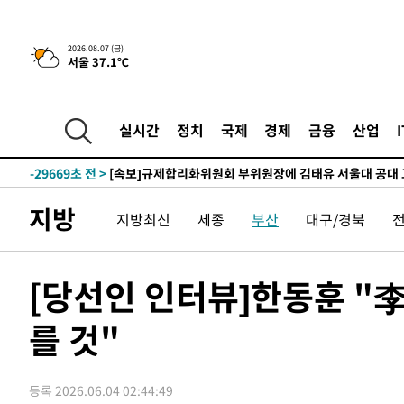
-2748초 전 >
이란, 호르무즈서 "적국 목표물들"과 대치로 남부 케슘섬
2026.08.07 (금)
서울 37.1℃
례 큰 폭발음
-31803초 전 >
[속보]종합특검, '계엄 수용공간 확보' 신용해 前교정본
-30676초 전 >
외신들도 주목한 韓축구 파문…"국민적 공분에 수사 재개
-30647초 전 >
11시간 압수수색에 성접대 파문까지…'쑥대밭' 된 축구
실시간
정치
국제
경제
금융
산업
-29669초 전 >
[속보]규제합리화위원회 부위원장에 김태유 서울대 공대
병태 후임
-26027초 전 >
[속보]국힘 윤리위, '돌려차기 발언' 진종오·서범수 징계
-21352초 전 >
[속보] 7월 중국 수출 23.9%↑ 수입 27.5%↑…무역총
지방
지방최신
세종
부산
대구/경북
25.3%↑
-18512초 전 >
[속보]'채상병 순직 책임' 임성근, 항소심도 징역 3년
-18378초 전 >
[속보]종합특검, '관저이전 봐주기 감사' 유병호 구속기소
-14978초 전 >
민주 콩고 에볼라환자 4천명 돌파, 4053명 발생 1850명
[당선인 인터뷰]한동훈 "
-14228초 전 >
[속보]'300억원대 사기 혐의' 차가원 대표 구속 송치
를 것"
-13422초 전 >
"미 전국적 살모네라 식중독 원인은 멕시코산 할라피뇨"--
-11935초 전 >
[속보]경찰·노동부, HL만도 평택사업장 끼임 사망 관련
-11816초 전 >
[속보]합수본, '투표율 허위 입력' 중앙·서울·경기도 선관
등록 2026.06.04 02:44:49
압수수색
-11571초 전 >
[속보]원·달러 환율, 오전 9시 1423.8원