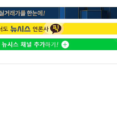
"서장훈, 28억에 산 서초 
1
450억에 매물로"
 CDC
 압수수색
전현무 "전 연인 집착에 
2
위 등 9곳
"여군 지원 막힌 UDT 훈
3
출발
다"…707 출신 女유튜버 
박찬민 딸 박민하, 배우
4
개장
니…여유로운 근황 공개
3명은 중태
"신약 찾자"…정부 과제로
5
바이오
에서 두차
"한강수영장, 문신 노출 이
6
"출입 막는 건 명백한 차별
구윤철 "실거주 30억 이
7
세 모두 완화"