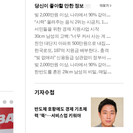
기자수첩
반도체 호황에도 경제 기초체
력 '뚝‘…서비스업 키워야