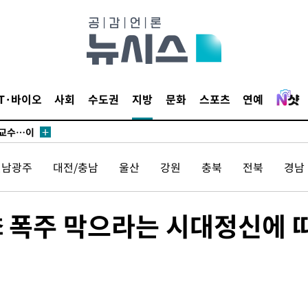
에서 두차
부장 기소
"
협회
IT·바이오
사회
수도권
지방
문화
스포츠
연예
 교수…이
 절차 개시
액
전남광주
대전/충남
울산
강원
충북
전북
경남
 사망
李 폭주 막으라는 시대정신에 
 CDC
 압수수색
위 등 9곳