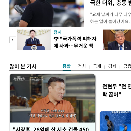
극한 더위, 충동
"요새 날씨가 너무 더
하는 일이 늘어났어요.
거나, 누가 길을 막고 
정치
(40대 직장인 A씨) 
문가
李 "국가폭력 피해자
에도 쉽게 짜증을 내거
에 사과…무거운 책
있다. 높은 기온과 습
황제
임감"
많이 본 기사
종합
정치
국제
경제
금
전현무 "전 
락 끊어"
"서장훈, 28억에 산 서초 건물 450