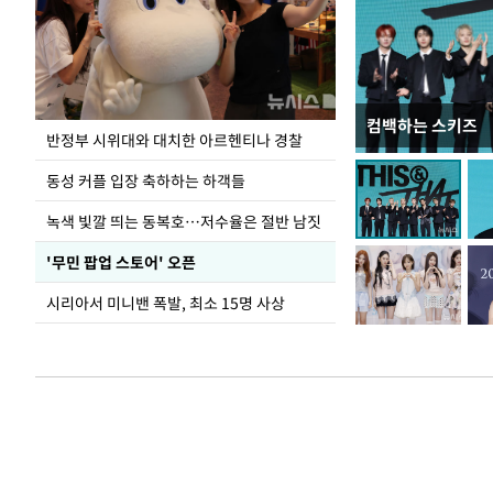
컴백하는 스키즈
정동영, 北 '조선
반정부 시위대와 대치한 아르헨티나 경찰
숙 후에 하겠다는 
동성 커플 입장 축하하는 하객들
녹색 빛깔 띄는 동복호…저수율은 절반 남짓
'무민 팝업 스토어' 오픈
시리아서 미니밴 폭발, 최소 15명 사상