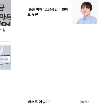
'홈플 피해' 소상공인 이번에
도 뒷전
 개장
오세훈 서울시장, 폭염 속 이동노동자 근무·휴식
지석천 뒤덮은 
환경 점검