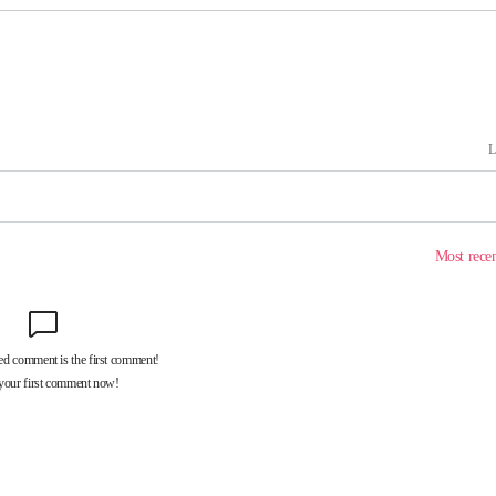
출발
개장
3명은 중태
에서 두차
부장 기소
"
협회
 교수…이
 절차 개시
액
 사망