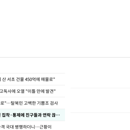
에 산 서초 건물 450억에 매물로"
고독사에 오열 "이틀 만에 발견"
뒤로"…탈북민 고백한 기쁨조 검사
전현무 "전 연인 집착·통제에 친구들과 연락 끊겨"
사격 국대 병행하더니…근황이