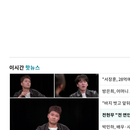
이시간
핫뉴스
"서장훈, 28억
방은희, 어머니 
"바지 벗고 앞
박민하, 배우·