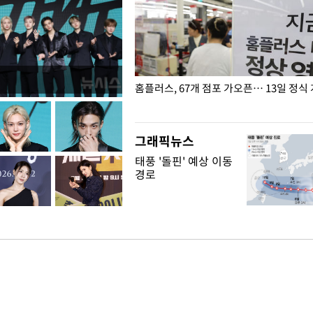
' 호명 관련 "공론화·국민여론 성
홈플러스, 67개 점포 가오픈… 13일 정식
말 빠져"
그래픽뉴스
태풍 '돌핀' 예상 이동
경로