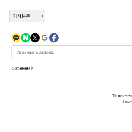
-11367초 전 >
[속보]삼성전자·SK하이닉스 동반 강보합…1%대 상승 
기사본문
-11353초 전 >
[속보]코스닥, 5.95포인트(0.74%) 상승한 807.62개장
-11321초 전 >
[속보]코스피, 6300선 재탈환…1.09% 오른 6365.07 
-8486초 전 >
시리아 다마스쿠스 교외에서 미니버스 폭발.. 14명 부상, 
-7784초 전 >
입추에도 극한더위…서울 낮 39도 '폭염중대경보'
-2748초 전 >
이란, 호르무즈서 "적국 목표물들"과 대치로 남부 케슘섬
례 큰 폭발음
-31803초 전 >
[속보]종합특검, '계엄 수용공간 확보' 신용해 前교정본
-30676초 전 >
외신들도 주목한 韓축구 파문…"국민적 공분에 수사 재개
-30647초 전 >
11시간 압수수색에 성접대 파문까지…'쑥대밭' 된 축구
-29669초 전 >
[속보]규제합리화위원회 부위원장에 김태유 서울대 공대
병태 후임
-26027초 전 >
[속보]국힘 윤리위, '돌려차기 발언' 진종오·서범수 징계
-21352초 전 >
[속보] 7월 중국 수출 23.9%↑ 수입 27.5%↑…무역총
25.3%↑
-18512초 전 >
[속보]'채상병 순직 책임' 임성근, 항소심도 징역 3년
-18378초 전 >
[속보]종합특검, '관저이전 봐주기 감사' 유병호 구속기소
-14978초 전 >
민주 콩고 에볼라환자 4천명 돌파, 4053명 발생 1850명
-14228초 전 >
[속보]'300억원대 사기 혐의' 차가원 대표 구속 송치