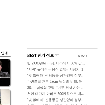
금융
0
코스피·코스닥, 동반
세부
상승 후 하락…혼조
세 계속
연예