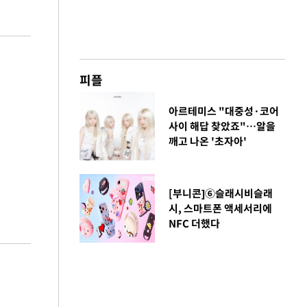
피플
아르테미스 "대중성·코어
사이 해답 찾았죠"…알을
깨고 나온 '초자아'
[부니콘]⑥슬래시비슬래
시, 스마트폰 액세서리에
NFC 더했다