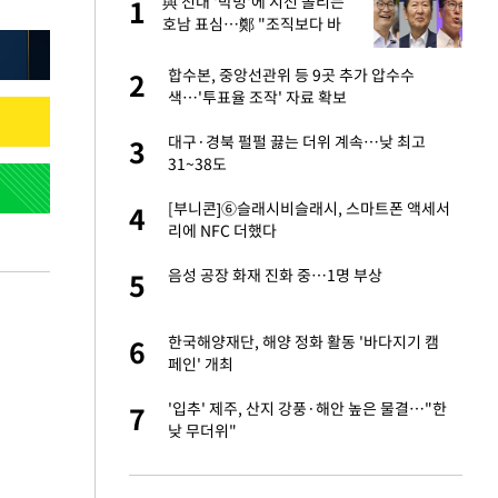
건물
與 전대 '박빙'에 시선 쏠리는
1
1
호남 표심…鄭 "조직보다 바
람" vs 金 "내가 과반"
친구들과 연락 끊어"
합수본, 중앙선관위 등 9곳 추가 압수수
2
2
색…'투표율 조작' 자료 확보
련 직접 해봤습니
대구·경북 펄펄 끓는 더위 계속…낮 최고
3
3
'완벽 소화'
31~38도
·국가대표 병행하더
[부니콘]⑥슬래시비슬래시, 스마트폰 액세서
4
4
리에 NFC 더했다
 속도내는 K-제약
음성 공장 화재 진화 중…1명 부상
5
5
용객 제한을" vs
한국해양재단, 해양 정화 활동 '바다지기 캠
6
6
"
페인' 개최
하 주택은 보유·양도
'입추' 제주, 산지 강풍·해안 높은 물결…"한
7
7
낮 무더위"