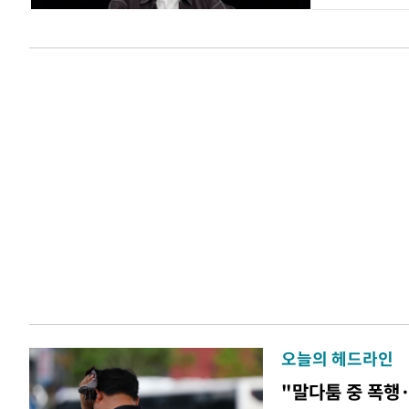
오늘의 헤드라인
"말다툼 중 폭행