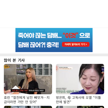
많이 본 기사
효린 "절친에게 남친 빼앗겨…지
방은희, 母 고독사에 오열 "이틀
금이라면 가만 안 있어"
만에 발견"