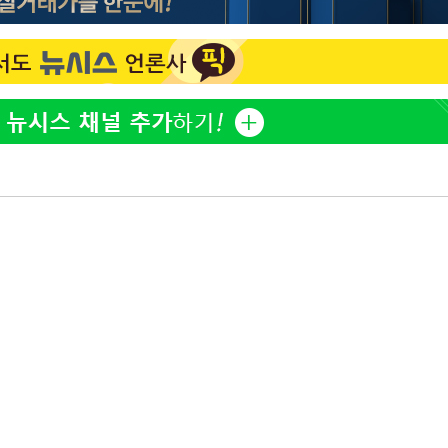
한정수 "황정민 선배만 피
1
해…떳떳하면 신분 공개하
 차에 첫
동'
손떨림 건강이상설 한승연
2
리(종합)
치료 중"
LAFC 손흥민, 리그스컵 
3
대우'
격…득점포 재가동 도전
'온도차'
'여긴 20도, 저긴 50도
4
폭염 저감시설 '온도차'
 밝혀
이강인, 오늘 서울서 AT
5
발로 부상
식…'전례 없는 특급대우'
 논의
제니, 동거 여부 물음에 
6
웃음
손흥민, 68분 뛰고 2경기 
7
카에 1-0 승리(종합)