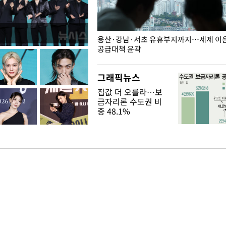
주째 하락, L당 1천800원대
용산·강남·서초 유휴부지까지…세제 이은 
공급대책 윤곽
그래픽뉴스
집값 더 오를라…보
금자리론 수도권 비
중 48.1%