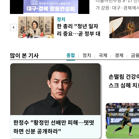
더불어민주당 8·17 
가 강원·대구·경북에
48.54%(1만8977
정치
를 1622표(4.14%p
만 피
한 총리 "청년 일자
·인천 권리당원 투표에
리 중요…곧 정부 대
적 합산(가중치 미반영)
공개
책"
많이 본 기사
종합
정치
국제
경제
금
손떨림 건강
스크 심해 치
한정수 "황정민 선배만 피해…떳떳
하면 신분 공개하라"