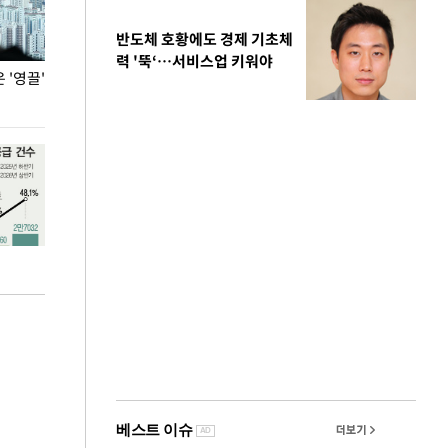
반도체 호황에도 경제 기초체
력 '뚝‘…서비스업 키워야
'영끌'
폭염 속 주말 풍경은?
극한 폭염에 바
도