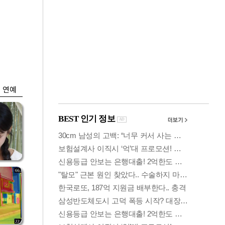
금융
박
변동성 커진 코스
연
피…거래대금 올해
최저
연예