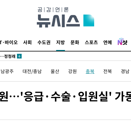
 논의
되길"
시작'
IT·바이오
사회
수도권
지방
문화
스포츠
연예
승리…정청래
청래
청래 승리
전남광주
대전/충남
울산
강원
충북
전북
경남
7%·정청래
2%·김민석
0.30%
개원…'응급·수술·입원실' 가
 차에 첫
동'
리(종합)