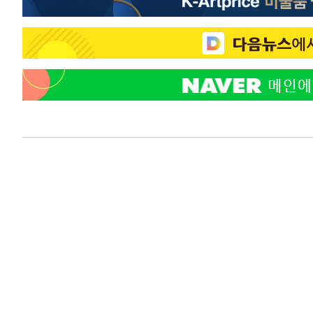
-15333초 전 >
[속보]장은수, KLPGA 제주삼다수 역전 우승…데뷔 10년
정상
-10698초 전 >
"얼마나 더웠으면"…안동 물길공원서 헤엄친 구렁이 '소
-10625초 전 >
손흥민, 68분 뛰고 2경기 침묵…LAFC, 톨루카에 1-0 승
-9897초 전 >
'2경기 연속 침묵' 손흥민, 톨루카전 68분만 뛰고 슈팅 0개
-8649초 전 >
이강인, 오늘 서울서 AT마드리드 입단식…'전례 없는 특급
1시간 전 >
'여긴 20도, 저긴 50도'…열화상 카메라로 본 폭염 저감시설 
1시간 전 >
콜롬비아 신임 우파 대통령 취임 하루만에 차량폭탄 폭발 사건
3시간 전 >
튀르키예 외무장관, "메카 3국 방위협정은 이란이 목표 아냐 "
3시간 전 >
이군이 불법 군시설 건설한 레바논 남부에서 레바논군 3명 폭
4시간 전 >
[속보]美중부 사령관, 이스라엘 긴급방문 다중화된 전선 상황