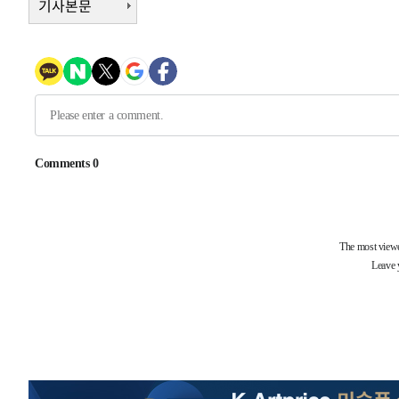
기사본문
-8649초 전 >
이강인, 오늘 서울서 AT마드리드 입단식…'전례 없는 특급
1시간 전 >
'여긴 20도, 저긴 50도'…열화상 카메라로 본 폭염 저감시설 
1시간 전 >
콜롬비아 신임 우파 대통령 취임 하루만에 차량폭탄 폭발 사건
3시간 전 >
튀르키예 외무장관, "메카 3국 방위협정은 이란이 목표 아냐 "
3시간 전 >
이군이 불법 군시설 건설한 레바논 남부에서 레바논군 3명 폭
4시간 전 >
[속보]美중부 사령관, 이스라엘 긴급방문 다중화된 전선 상황
-31121초 전 >
이강인 ATM 입단식에 '상암벌 들썩'…"세계적인 선수 
-30117초 전 >
태풍 돌핀, 중 저장성 타이저우시 해안에 상륙 (1보)
-27463초 전 >
AT마드리드 데뷔 앞둔 이강인, 맨시티전 선발 대신 '벤치 
-26093초 전 >
[속보]與 강원·TK 당원투표 합산 김민석 48.54%로 
44.40%
-25427초 전 >
與 강원·TK 당원투표 합산 김민석 46.01%로 승리…정
44.53%
-25267초 전 >
[속보]與전대 권리당원투표…강원·경북 김민석, 대구 정
-25074초 전 >
[속보]與 당대표 경선, 경북 권리당원 투표 김민석 47.3
45.71%
-24976초 전 >
[속보]與 당대표 경선, 대구 권리당원 투표 정청래 47.8
46.35%
-24773초 전 >
[속보]與 당대표 경선, 강원 권리당원 투표 김민석 승리…5
득표
-22691초 전 >
"일본축구협회, 대한축구협회 성 접대 의혹 심판 조사"