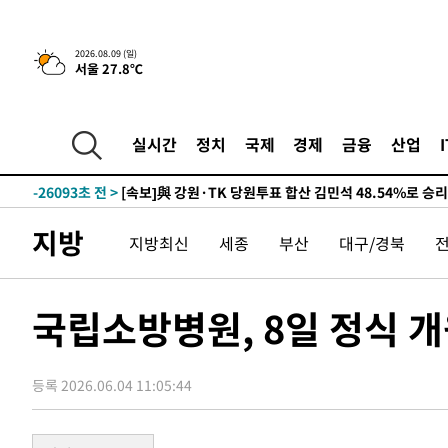
4시간 전 >
[속보]美중부 사령관, 이스라엘 긴급방문 다중화된 전선 상황
2026.08.09 (일)
서울 27.8℃
-31121초 전 >
이강인 ATM 입단식에 '상암벌 들썩'…"세계적인 선수 
-30117초 전 >
태풍 돌핀, 중 저장성 타이저우시 해안에 상륙 (1보)
-27463초 전 >
AT마드리드 데뷔 앞둔 이강인, 맨시티전 선발 대신 '벤치 
실시간
정치
국제
경제
금융
산업
-26093초 전 >
[속보]與 강원·TK 당원투표 합산 김민석 48.54%로 
44.40%
-25427초 전 >
與 강원·TK 당원투표 합산 김민석 46.01%로 승리…정
44.53%
-25267초 전 >
[속보]與전대 권리당원투표…강원·경북 김민석, 대구 정
지방
지방최신
세종
부산
대구/경북
-25074초 전 >
[속보]與 당대표 경선, 경북 권리당원 투표 김민석 47.3
45.71%
-24976초 전 >
[속보]與 당대표 경선, 대구 권리당원 투표 정청래 47.8
46.35%
-24773초 전 >
[속보]與 당대표 경선, 강원 권리당원 투표 김민석 승리…5
국립소방병원, 8일 정식 
득표
-22691초 전 >
"일본축구협회, 대한축구협회 성 접대 의혹 심판 조사"
-15333초 전 >
[속보]장은수, KLPGA 제주삼다수 역전 우승…데뷔 10년
등록 2026.06.04 11:05:44
정상
-10698초 전 >
"얼마나 더웠으면"…안동 물길공원서 헤엄친 구렁이 '소
-10625초 전 >
손흥민, 68분 뛰고 2경기 침묵…LAFC, 톨루카에 1-0 승
-9897초 전 >
'2경기 연속 침묵' 손흥민, 톨루카전 68분만 뛰고 슈팅 0개