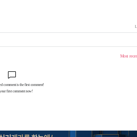
대우'
'온도차'
 밝혀
발로 부상
 논의
되길"
시작'
승리…정청래
청래
청래 승리
7%·정청래
2%·김민석
0.30%