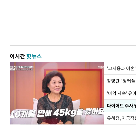
이시간
핫뉴스
'고지용과 이혼'
'마약 자숙' 유
유혜정, 자궁적