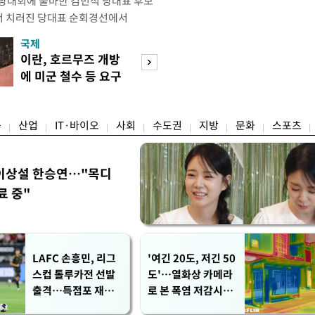
전당대회에 출마한 김민석 당대표 후보
서 치러진 당대표 순회경선에서
표)를 얻어 상대 경쟁주자인 정청래 후보
국제
경제
) 차로 제치고 1위를 차지했다. 전날 제주
이란, 호르무즈 개방
세제·토허제 엇
서도 김 후보가 앞섰다. 이에 따라 누
에 미군 철수 등 요구
자…실거주 유예 
에서도 김 후보(46.01%)가
장 검토
융
산업
IT·바이오
사회
수도권
지방
문화
스포츠
이상설 한승연…"목디
료 중"
LAFC 손흥민, 리그
'여긴 20도, 저긴 50
스컵 톨루카전 선발
도'…열화상 카메라
출격…득점포 재가
로 본 폭염 저감시설
동 도전
'온도차'