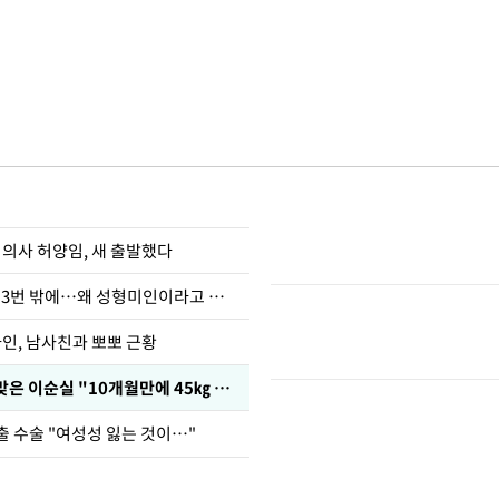
 의사 허양임, 새 출발했다
장영란 "쌍커풀 3번 밖에…왜 성형미인이라고 하냐"
아인, 남사친과 뽀뽀 근황
다이어트 주사 맞은 이순실 "10개월만에 45㎏ 감량"
출 수술 "여성성 잃는 것이…"