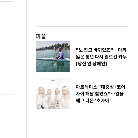
피플
"노 잡고 바뀌었죠"…다리
잃은 청년 다시 일으킨 카누
[당신 옆 장애인]
아르테미스 "대중성·코어
사이 해답 찾았죠"…알을
깨고 나온 '초자아'