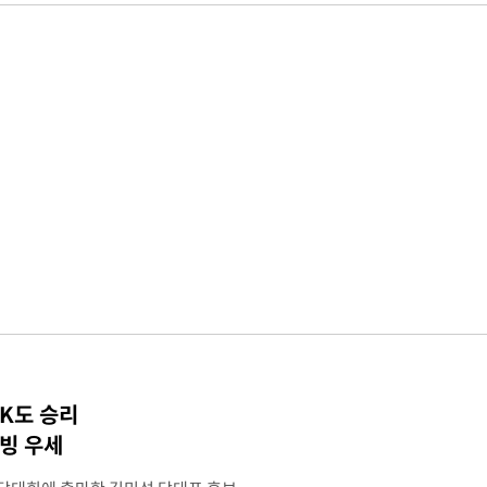
TK도 승리
박빙 우세