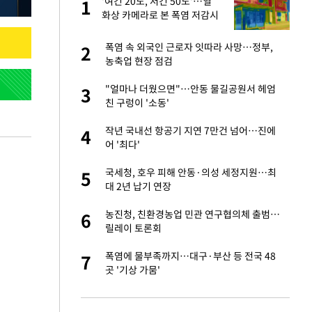
'여긴 20도, 저긴 50도'…열
1
1
라"
화상 카메라로 본 폭염 저감시
설 '온도차'
…"목디스크 심해
폭염 속 외국인 근로자 잇따라 사망…정부,
2
2
농축업 현장 점검
톨루카전 선발 출
"얼마나 더웠으면"…안동 물길공원서 헤엄
3
3
친 구렁이 '소동'
'…열화상 카메라로 본
작년 국내선 항공기 지연 7만건 넘어…진에
4
4
어 '최다'
마드리드 입단
국세청, 호우 피해 안동·의성 세정지원…최
5
5
대 2년 납기 연장
"여기까지만 하자"
농진청, 친환경농업 민관 연구협의체 출범…
6
6
릴레이 토론회
침묵…LAFC, 톨루
폭염에 물부족까지…대구·부산 등 전국 48
7
7
곳 '기상 가뭄'