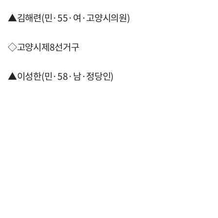
▲김해련(민·55·여·고양시의원)
◇고양시제8선거구
▲이성한(민·58·남·정당인)