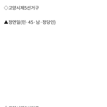
◇고양시제5선거구
▲정연일(민·45·남·정당인)