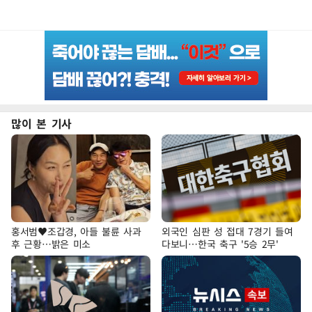
많이 본 기사
홍서범♥조갑경, 아들 불륜 사과
외국인 심판 성 접대 7경기 들여
후 근황…밝은 미소
다보니…한국 축구 '5승 2무'