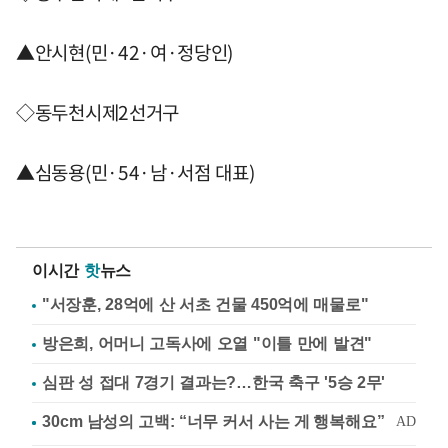
▲안시현(민·42·여·정당인)
◇동두천시제2선거구
▲심동용(민·54·남·서점 대표)
이시간
핫
뉴스
"서장훈, 28억에 산 서초 건물 450억에 매물로"
방은희, 어머니 고독사에 오열 "이틀 만에 발견"
심판 성 접대 7경기 결과는?…한국 축구 '5승 2무'