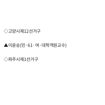
◇고양시제12선거구
▲이윤승(민·61·여·대학객원교수)
◇파주시제1선거구