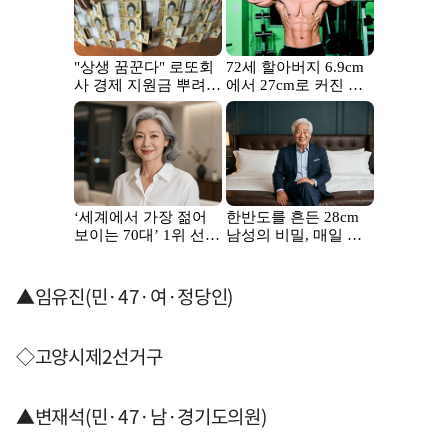
▲임유진(민·47·여·정당인)
◇고양시제2선거구
▲변재석(민·47·남·경기도의원)