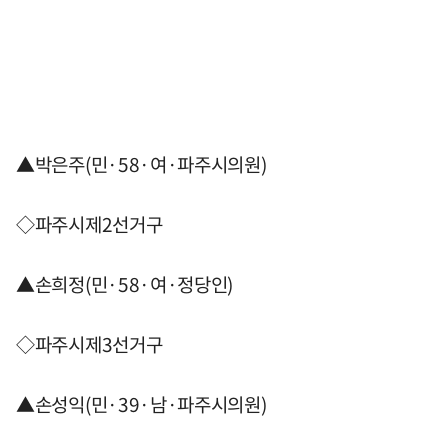
▲박은주(민·58·여·파주시의원)
◇파주시제2선거구
▲손희정(민·58·여·정당인)
◇파주시제3선거구
▲손성익(민·39·남·파주시의원)