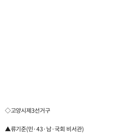
◇고양시제3선거구
▲류기준(민·43·남·국회 비서관)