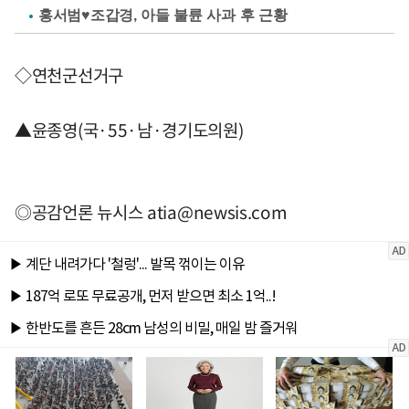
홍서범♥조갑경, 아들 불륜 사과 후 근황
◇연천군선거구
▲윤종영(국·55·남·경기도의원)
◎공감언론 뉴시스
atia@newsis.com