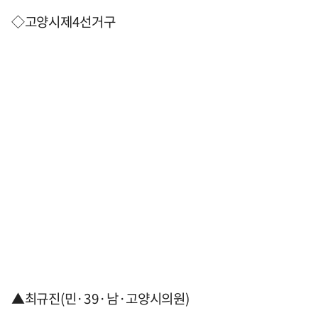
◇고양시제4선거구
▲최규진(민·39·남·고양시의원)