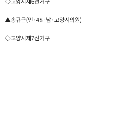
◇고양시제6선거구
▲송규근(민·48·남·고양시의원)
◇고양시제7선거구