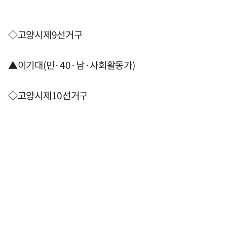
◇고양시제9선거구
▲이기대(민·40·남·사회활동가)
◇고양시제10선거구