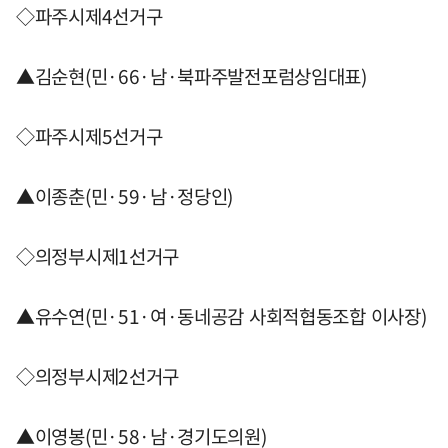
◇파주시제4선거구
▲김순현(민·66·남·북파주발전포럼상임대표)
◇파주시제5선거구
▲이종춘(민·59·남·정당인)
◇의정부시제1선거구
▲유수연(민·51·여·동네공감 사회적협동조합 이사장)
◇의정부시제2선거구
▲이영봉(민·58·남·경기도의원)