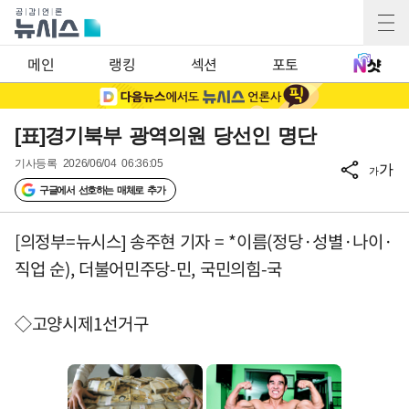
메인
랭킹
섹션
포토
[표]경기북부 광역의원 당선인 명단
기사등록
2026/06/04 06:36:05
가
가
구글에서 선호하는 매체로 추가
[의정부=뉴시스] 송주현 기자 = *이름(정당·성별·나이·
직업 순), 더불어민주당-민, 국민의힘-국
◇고양시제1선거구