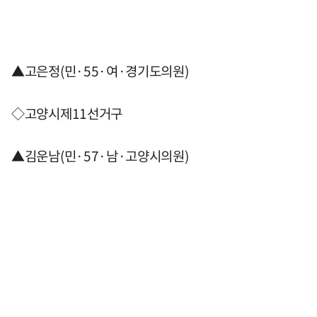
▲고은정(민·55·여·경기도의원)
◇고양시제11선거구
▲김운남(민·57·남·고양시의원)