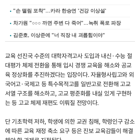
"손 떨림 포착"…카라 한승연 '건강 이상설'
차가원 "○○○ 까면 주변 다 죽어"…녹취 폭로 파장
김준호, 이상준에 "너 직장 내 괴롭힘이야"
교육 선진국 수준의 대학자격고사 도입과 내신·수능 절
대평가 체제 전환을 통해 입시 경쟁 교육을 해소와 공교
육 정상화를 추진하겠다는 입장이다. 자율형사립고와 외
국어고·국제고 등 특수목적고를 일반고로 전환해 고교
서열 구조를 해소하고, 고교 평준화를 내실 있게 구현하
는 등 고교 체제 재편도 이뤄질 전망이다.
단 기초학력 저하, 학생에 의한 교권 침해, 학령인구 감소
에 따른 교육 재정 축소 요구 등은 진보 교육감들이 해결