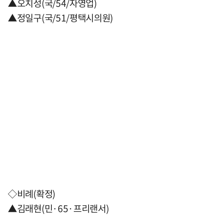
▲오치성(국/54/자영업)
▲정일구(국/51/평택시의원)
◇비례(확정)
▲김래현(민·65·프리랜서)