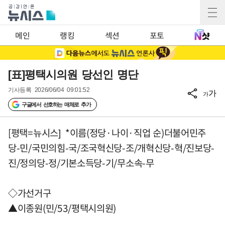
메인
랭킹
섹션
포토
[표]평택시의원 당선인 명단
기사등록
2026/06/04 09:01:52
가
가
구글에서 선호하는 매체로 추가
[평택=뉴시스] *이름(정당·나이·직업 순)더불어민주
당-민/국민의힘-국/조국혁신당-조/개혁신당-혁/진보당-
진/정의당-정/기본소득당-기/무소속-무
◇가선거구
▲이종원(민/53/평택시의원)