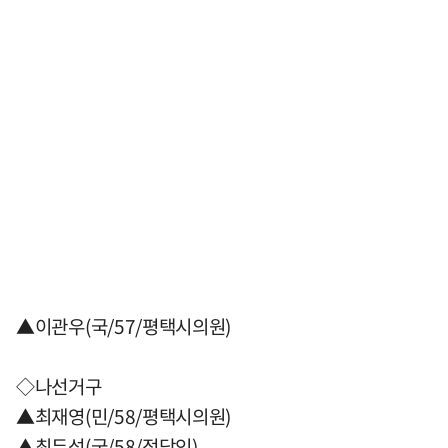
▲이관우(국/57/평택시의원)
◇나선거구
▲최재영(민/58/평택시의원)
▲최두성(국/58/정당인)