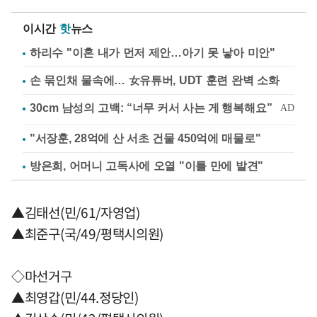
이시간
핫
뉴스
하리수 "이혼 내가 먼저 제안…아기 못 낳아 미안"
손 묶인채 물속에… 女유튜버, UDT 훈련 완벽 소화
"서장훈, 28억에 산 서초 건물 450억에 매물로"
방은희, 어머니 고독사에 오열 "이틀 만에 발견"
▲김태선(민/61/자영업)
▲최준구(국/49/평택시의원)
◇마선거구
▲최영갑(민/44.정당인)