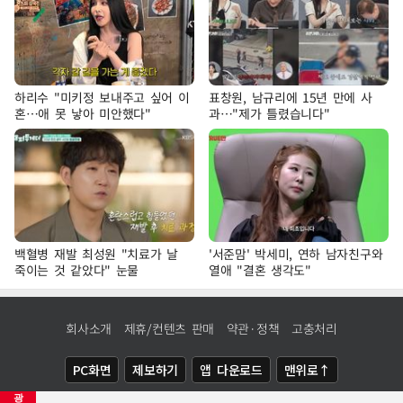
하리수 "미키정 보내주고 싶어 이
표창원, 남규리에 15년 만에 사
혼…애 못 낳아 미안했다"
과…"제가 틀렸습니다"
백혈병 재발 최성원 "치료가 날
'서준맘' 박세미, 연하 남자친구와
죽이는 것 같았다" 눈물
열애 "결혼 생각도"
회사소개
제휴/컨텐츠 판매
약관·정책
고충처리
PC화면
제보하기
앱 다운로드
맨위로↑
광