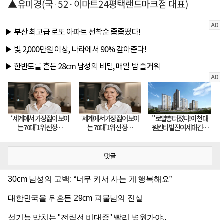
▲유미경(국·52·이마트24평택랜드마크점 대표)
댓글