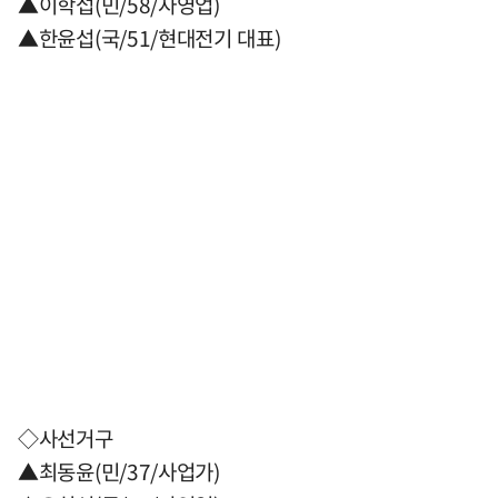
▲이학섭(민/58/자영업)
▲한윤섭(국/51/현대전기 대표)
◇사선거구
▲최동윤(민/37/사업가)