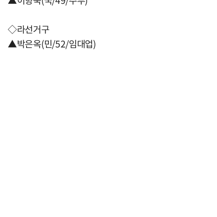
▲이향숙(국/49/주부)
◇라선거구
▲박은옥(민/52/임대업)