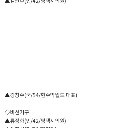
▲김산수(민/42/평택시의원)
▲강창수(국/54/현수막월드 대표)
◇바선거구
▲류정화(민/42/평택시의원)