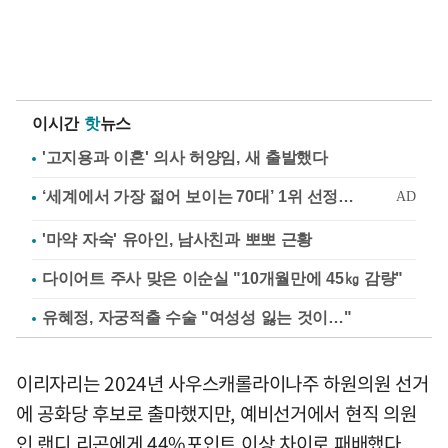
이시간
핫
뉴스
'고지용과 이혼' 의사 허양임, 새 출발했다
'마약 자숙' 유아인, 남사친과 뽀뽀 근황
다이어트 주사 맞은 이순실 "10개월만에 45㎏ 감량"
유혜정, 자궁적출 수술 "여성성 잃는 것이…"
이리자리는 2024년 사우스캐롤라이나주 하원의원 선거
에 공화당 후보로 출마했지만, 예비선거에서 현직 의원
인 랜디 리곤에게 44%포인트 이상 차이로 패배했다.