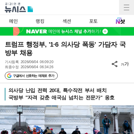
메인
랭킹
섹션
포토
트럼프 행정부, '1·6 의사당 폭동' 가담자 국
방부 채용
기사등록
2026/06/04 06:09:20
가
가
최종수정
2026/06/04 06:34:26
구글에서 선호하는 매체로 추가
의사당 난입 전력 20대, 특수작전 부서 배치
국방부 "자격 갖춘 애국심 넘치는 전문가" 옹호