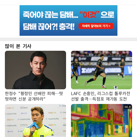
많이 본 기사
한정수 "황정민 선배만 피해…떳
LAFC 손흥민, 리그스컵 톨루카전
떳하면 신분 공개하라"
선발 출격…득점포 재가동 도전