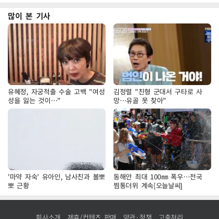
많이 본 기사
유혜정, 자궁적출 수술 고백 "여성
김정렬 "친형 군대서 구타로 사
성을 잃는 것이…"
망…유골 못 찾아"
'마약 자숙' 유아인, 남사친과 볼뽀
동해안 최대 100㎜ 폭우…전국
뽀 근황
찜통더위 계속[오늘날씨]
회사소개
제휴/컨텐츠 판매
약관·정책
고충처리