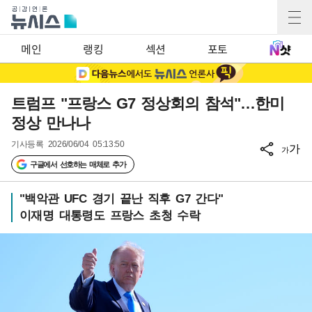
메인
랭킹
섹션
포토
트럼프 "프랑스 G7 정상회의 참석"…한미
정상 만나나
기사등록
2026/06/04 05:13:50
가
가
구글에서 선호하는 매체로 추가
"백악관 UFC 경기 끝난 직후 G7 간다"
이재명 대통령도 프랑스 초청 수락