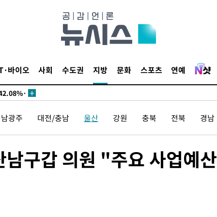
서미화·한
IT·바이오
사회
수도권
지방
문화
스포츠
연예
1위… 정청
2.08%·
해 뛸 것"
전남광주
대전/충남
울산
강원
충북
전북
경남
리
일날씨]
원해 아틀레
산남구갑 의원 "주요 사업예산