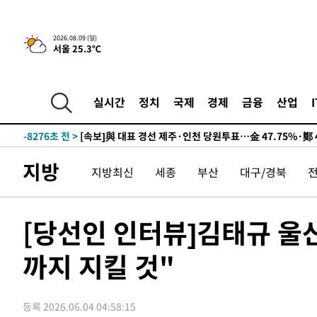
2026.08.09 (일)
서울 25.3℃
11시간 전 >
[속보]뉴욕증시 상승 마감…S&P 0.6% 나스닥 1.3%↑
-17994초 전 >
이란 "호르무즈 재개방 합의 근접…美 배상 선행돼야"
-9041초 전 >
[속보]與최고위원 제주·인천 순회경선…박선원·최민희·
실시간
정치
국제
경제
금융
산업
민수·김용 순
-8994초 전 >
[속보]김민석, 與 전대 당원투표 누적 득표율 45.42%로 
래 44.56%
-8276초 전 >
[속보]與 대표 경선 제주·인천 당원투표…金 47.75%·鄭 4
宋 10.17%
-7810초 전 >
이강인 "아틀레티코 이적 기뻐…등번호 7번 의미보단 팀 위
지방
지방최신
세종
부산
대구/경북
-7745초 전 >
[속보]與 당대표 경선, 제주·인천 권리당원 투표 김민석 승
-1519초 전 >
낮 최고 35도 '무더위'…동해안 시간당 30㎜ '강한 비'[내
-789초 전 >
[속보]이강인 "감독님이 원하는 마음 느꼈고, 많은 트로피 
[당선인 인터뷰]김태규 울
티코 이적"
-571초 전 >
수도권 40도 육박 '펄펄'…동해안 일부 지역엔 호의주의보
까지 지킬 것"
7분 전 >
온열질환 사망자 3명 늘어…누적 환자 3000명 돌파
1시간 전 >
강릉에 시간당 81.4㎜ 물폭탄…도로 잠기고 담벼락 붕괴
2시간 전 >
백운산서 80년근 천종산삼 9뿌리 발견…감정가 1.3억원
등록 2026.06.04 04:58:15
3시간 전 >
선재도서 해루질 나섰다 실종 60대, 닷새 만에 숨진 채 발견