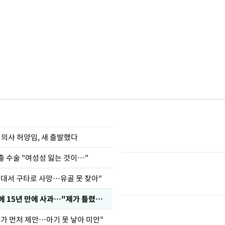
 의사 허양임, 새 출발했다
출 수술 "여성성 잃는 것이…"
군대서 구타로 사망…유골 못 찾아"
표창원, 남규리에 15년 만에 사과…"제가 틀렸습니다"
내가 먼저 제안…아기 못 낳아 미안"