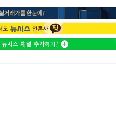
김희철, 거꾸로 걸린 광복
1
태극기 현수막에 "X돌았네
"손 떨림 포착"…카라 한
2
팬들 '걱정'
차가원 "○○○ 까면 주변
3
미반환 속 녹취 폭로 파장
용산어린이정원 앞 즐비한 
4
속[다음주
시스Pic]
다"
[속보]이강인 "감독님이 
려 죄송"
5
많은 트로피 원해 아틀레티
[속보]김민석, 與 전대 
6
45.42%로 1위… 정청래 
[속보]與최고위원 제주·
7
선원·최민희·서미화·한민