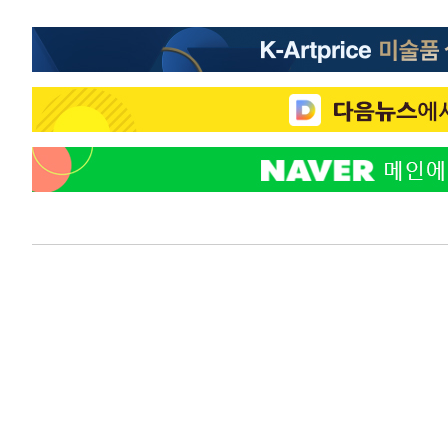
7분 전 >
온열질환 사망자 3명 늘어…누적 환자 3000명 돌파
1시간 전 >
강릉에 시간당 81.4㎜ 물폭탄…도로 잠기고 담벼락 붕괴
2시간 전 >
백운산서 80년근 천종산삼 9뿌리 발견…감정가 1.3억원
3시간 전 >
선재도서 해루질 나섰다 실종 60대, 닷새 만에 숨진 채 발견
4시간 전 >
남자 농구, 나고야 아시안게임서 '홈팀' 일본과 한일전
4시간 전 >
여수 오동도 해상서 모터보트 전복…1명 사망·1명 실종
5시간 전 >
극한폭염 한풀 꺾이지만…'낮 최고 35도' 무더위, 열대야 계
날씨]
6시간 전 >
축구협회 "압수수색·성접대 논란 사과…쇄신의 기회로 삼겠
6시간 전 >
[속보]'압수수색·성접대 논란' 축구협회 "실망과 걱정 안겨드
9시간 전 >
'최고 37도' 폭염 지속…강원동해안 최대 150㎜ 비
11시간 전 >
[속보]뉴욕증시 상승 마감…S&P 0.6% 나스닥 1.3%↑