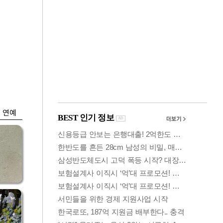
금융
시
다시 뛰는 코스닥…
'들
ETF 수익률 상위권
찍어
연예