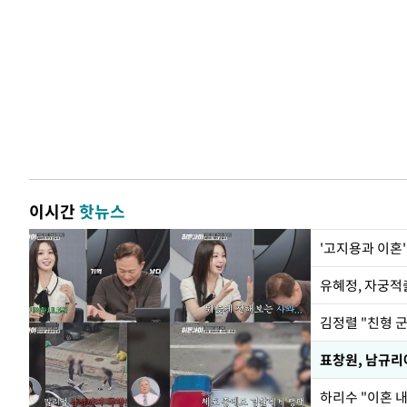
이시간
핫뉴스
'고지용과 이혼'
유혜정, 자궁적
김정렬 "친형 
하리수 "이혼 