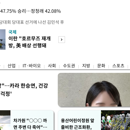
목
47.75% 승리…정청래 42.08%
전당대회 당대표 선거에 나선 김민석 후
역 순회경선에서 '누적 1위'를 탈환했
국제
경제
 우세 지역으로 점쳐졌던 충청권과 부산
이란 "호르무즈 재개
세계식량가격 다
승 1패를 주고 받은 김 후보는 이날
방, 美 배상 선행돼
상승…곡물·설탕 
며 '2승 1패'로 앞서가게 됐다. 다
야"
썩'
율 차이가 '0.86%p'에 불과
융
산업
IT·바이오
사회
수도권
지방
문화
스포츠
착"…카라 한승연, 건강
'걱정'
차가원 "○○○ 까
용산어린이정원 앞
면 주변 다 죽어"…
즐비한 근조화환,