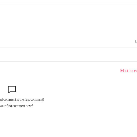
속[다음주
다"
려 죄송"
서미화·한
1위… 정청
2.08%·
해 뛸 것"
리
일날씨]
원해 아틀레