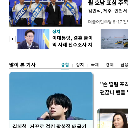
될 호남 표심 주
김민석, 제주·인천서 
더불어민주당 8·17 
보가 8일 제주·인천 지
정치
다. 앞서 정청래 후보
희망
이대통령, 결혼 불이
·울산·경남 경선에서 1
각"
익 사례 전수조사 지
제주·인천 경선에서 이기
시
만 두 후보 간 누적 득표
많이 본 기사
종합
정치
국제
경제
금
"손 떨림 포
괜찮나 팬들 
김희철, 거꾸로 걸린 광복절 태극기