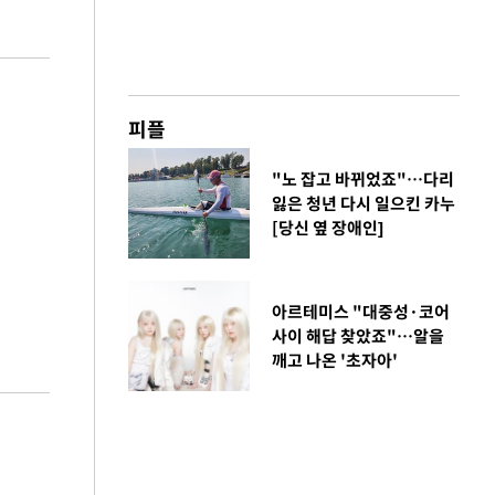
피플
"노 잡고 바뀌었죠"…다리
잃은 청년 다시 일으킨 카누
[당신 옆 장애인]
아르테미스 "대중성·코어
사이 해답 찾았죠"…알을
깨고 나온 '초자아'