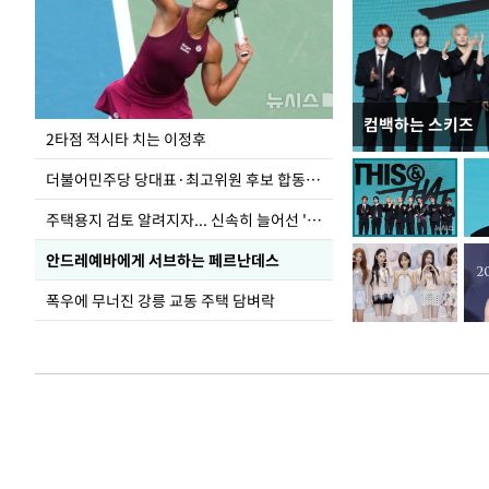
컴백하는 스키즈
이번주 국회에는 무
2타점 적시타 치는 이정후
더불어민주당 당대표·최고위원 후보 합동연설회
주택용지 검토 알려지자... 신속히 늘어선 '근조화환'
안드레예바에게 서브하는 페르난데스
폭우에 무너진 강릉 교동 주택 담벼락