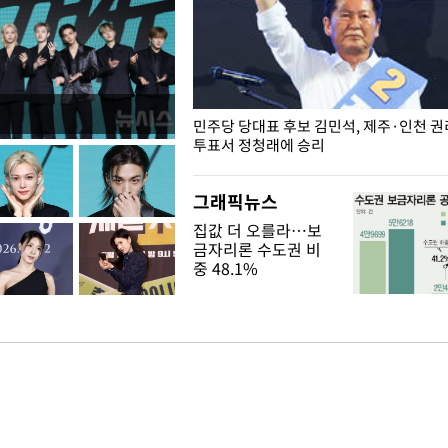
슨 일이? [뉴시스국회토pic]
민주당 당대표 후보 김민석, 제주·인천 
투표서 정청래에 승리
그래픽뉴스
집값 더 오를라…보
금자리론 수도권 비
중 48.1%