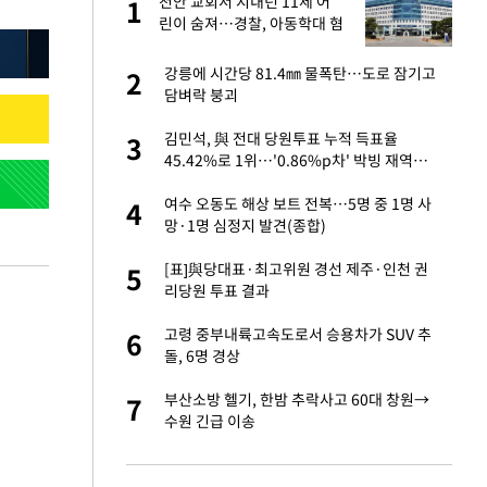
절
천안 교회서 지내던 11세 어
1
1
"
린이 숨져…경찰, 아동학대 혐
의 수사
승연, 건강 괜찮나
강릉에 시간당 81.4㎜ 물폭탄…도로 잠기고
2
2
담벼락 붕괴
 다 죽어"…전세금
김민석, 與 전대 당원투표 누적 득표율
3
3
45.42%로 1위…'0.86%p차' 박빙 재역전
(종합2보)
근조화환, 왜?[뉴
여수 오동도 해상 보트 전복…5명 중 1명 사
4
4
망·1명 심정지 발견(종합)
원하는 마음 느꼈고,
[표]與당대표·최고위원 경선 제주·인천 권
5
5
코 이적"
리당원 투표 결과
당원투표 누적 득표율
고령 중부내륙고속도로서 승용차가 SUV 추
6
6
44.56%
돌, 6명 경상
인천 순회경선…박
부산소방 헬기, 한밤 추락사고 60대 창원→
7
7
수·김용 순
수원 긴급 이송