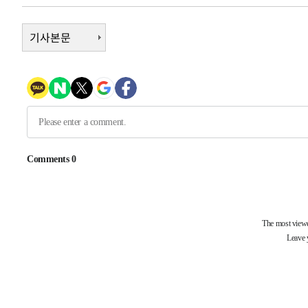
4시간 전 >
남자 농구, 나고야 아시안게임서 '홈팀' 일본과 한일전
4시간 전 >
기사본문
여수 오동도 해상서 모터보트 전복…1명 사망·1명 실종
5시간 전 >
극한폭염 한풀 꺾이지만…'낮 최고 35도' 무더위, 열대야 계
날씨]
6시간 전 >
축구협회 "압수수색·성접대 논란 사과…쇄신의 기회로 삼겠
6시간 전 >
[속보]'압수수색·성접대 논란' 축구협회 "실망과 걱정 안겨드
9시간 전 >
'최고 37도' 폭염 지속…강원동해안 최대 150㎜ 비
11시간 전 >
[속보]뉴욕증시 상승 마감…S&P 0.6% 나스닥 1.3%↑
-17994초 전 >
이란 "호르무즈 재개방 합의 근접…美 배상 선행돼야"
-9041초 전 >
[속보]與최고위원 제주·인천 순회경선…박선원·최민희·
민수·김용 순
-8994초 전 >
[속보]김민석, 與 전대 당원투표 누적 득표율 45.42%로 
래 44.56%
-8276초 전 >
[속보]與 대표 경선 제주·인천 당원투표…金 47.75%·鄭 4
宋 10.17%
-7810초 전 >
이강인 "아틀레티코 이적 기뻐…등번호 7번 의미보단 팀 위
-7745초 전 >
[속보]與 당대표 경선, 제주·인천 권리당원 투표 김민석 승
-1519초 전 >
낮 최고 35도 '무더위'…동해안 시간당 30㎜ '강한 비'[내
-789초 전 >
[속보]이강인 "감독님이 원하는 마음 느꼈고, 많은 트로피 
티코 이적"
-571초 전 >
수도권 40도 육박 '펄펄'…동해안 일부 지역엔 호의주의보