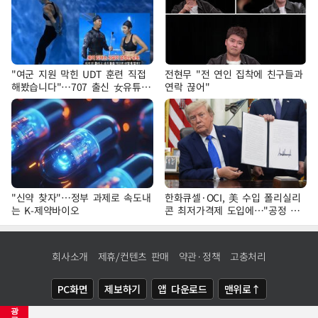
"여군 지원 막힌 UDT 훈련 직접
전현무 "전 연인 집착에 친구들과
해봤습니다"…707 출신 女유튜버
연락 끊어"
'완벽 소화'
"신약 찾자"…정부 과제로 속도내
한화큐셀·OCI, 美 수입 폴리실리
는 K-제약바이오
콘 최저가격제 도입에…"공정 경
쟁·수익성 개선 환영"
회사소개
제휴/컨텐츠 판매
약관·정책
고충처리
PC화면
제보하기
앱 다운로드
맨위로↑
광