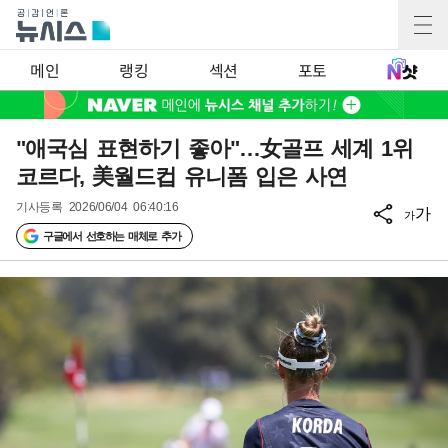
메인
랭킹
섹션
포토
"애국심 표현하기 좋아"…女골프 세계 1위
코르다, 美월드컵 유니폼 입은 사연
기사등록
2026/06/04 06:40:16
가
가
구글에서 선호하는 매체로 추가