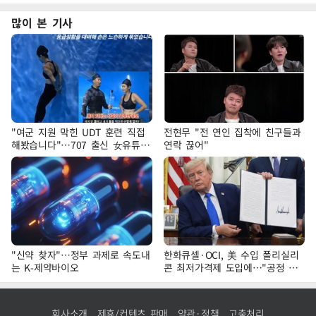
많이 본 기사
"여군 지원 막힌 UDT 훈련 직접
전현무 "전 연인 집착에 친구들과
해봤습니다"…707 출신 女유튜버
연락 끊어"
'완벽 소화'
"신약 찾자"…정부 과제로 속도내
한화큐셀·OCI, 美 수입 폴리실리
는 K-제약바이오
콘 최저가격제 도입에…"공정 경
쟁·수익성 개선 환영"
회사소개
제휴/컨텐츠 판매
약관·정책
고충처리