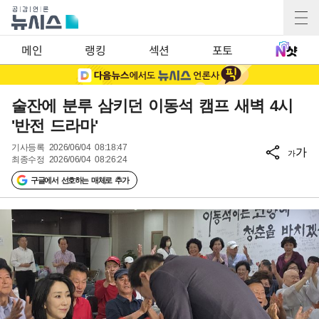
메인
랭킹
섹션
포토
술잔에 분루 삼키던 이동석 캠프 새벽 4시
'반전 드라마'
기사등록
2026/06/04 08:18:47
가
가
최종수정
2026/06/04 08:26:24
구글에서 선호하는 매체로 추가