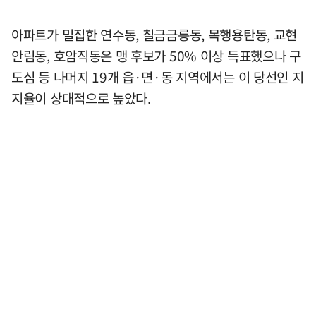
아파트가 밀집한 연수동, 칠금금릉동, 목행용탄동, 교현
안림동, 호암직동은 맹 후보가 50% 이상 득표했으나 구
도심 등 나머지 19개 읍·면·동 지역에서는 이 당선인 지
지율이 상대적으로 높았다.