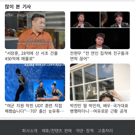
많이 본 기사
"서장훈, 28억에 산 서초 건물
전현무 "전 연인 집착에 친구들과
450억에 매물로"
연락 끊어"
"여군 지원 막힌 UDT 훈련 직접
박찬민 딸 박민하, 배우·국가대표
해봤습니다"…707 출신 女유튜버
병행하더니…여유로운 근황 공개
'완벽 소화'
회사소개
제휴/컨텐츠 판매
약관·정책
고충처리